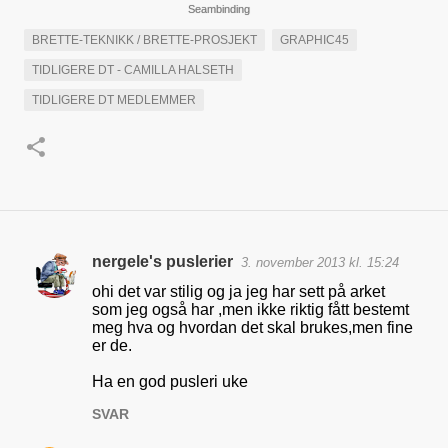
Seambinding
BRETTE-TEKNIKK / BRETTE-PROSJEKT
GRAPHIC45
TIDLIGERE DT - CAMILLA HALSETH
TIDLIGERE DT MEDLEMMER
nergele's puslerier
3. november 2013 kl. 15:24
K
ohi det var stilig og ja jeg har sett på arket
o
som jeg også har ,men ikke riktig fått bestemt
meg hva og hvordan det skal brukes,men fine
m
er de.
m
Ha en god pusleri uke
e
n
SVAR
t