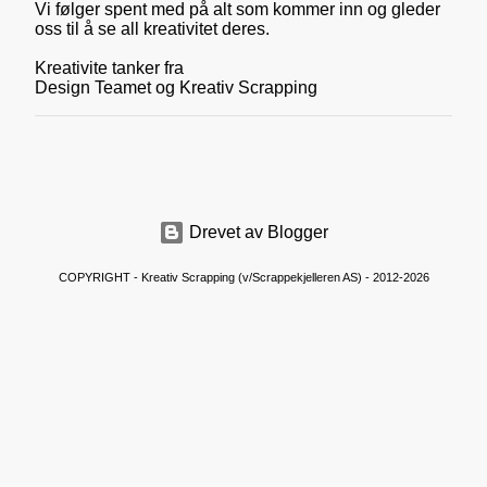
Vi følger spent med på alt som kommer inn og gleder
g
oss til å se all kreativitet deres.
g
i
Kreativite tanker fra
n
Design Teamet og Kreativ Scrapping
n
e
n
k
o
m
m
e
Drevet av Blogger
n
t
COPYRIGHT - Kreativ Scrapping (v/Scrappekjelleren AS) - 2012-2026
a
r