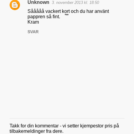
Unknown
3. november 2013 kl. 18:50
a
Sååååå vackert kort och du har använt
r
pappren så fint.
Kram
e
r
SVAR
Takk for din kommentar - vi setter kjempestor pris på
L
tilbakemeldinger fra dere.
e