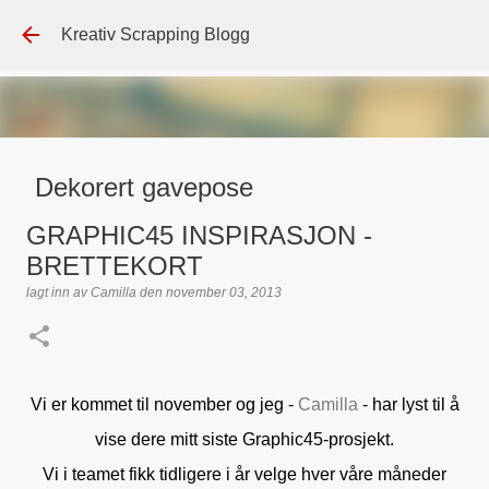
Gå til hovedinnhold
Kreativ Scrapping Blogg
Dekorert gavepose
lagt inn av
Scrappadis
den
august 04, 2026
DT - BEATE HALVORSEN
GRAPHIC45 INSPIRASJON -
GAVEPOSE / POSEKORT
PAPIRDESIGN
SIMPLE AND BASIC
BRETTEKORT
TEKST KLISTREMERKER / STICKERS
lagt inn av
Camilla
den
november 03, 2013
0
Vi er kommet til november og jeg -
Camilla
- har lyst til å
vise dere mitt siste Graphic45-prosjekt.
Vi i teamet fikk tidligere i år velge hver våre måneder