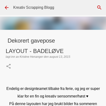
Gå til hovedinnhold
Kreativ Scrapping Blogg
Dekorert gavepose
lagt inn av
Scrappadis
den
august 04, 2026
DT - BEATE HALVORSEN
LAYOUT - BADELØVE
GAVEPOSE / POSEKORT
PAPIRDESIGN
SIMPLE AND BASIC
lagt inn av
Kristine Henanger
den
august 13, 2015
TEKST KLISTREMERKER / STICKERS
0
Endelig er designteamet tilbake fra ferie, og jeg er super
klar for en fin og kreativ sensommer/høst ♥
På denne layouten har jeg brukt bilder fra sommeren