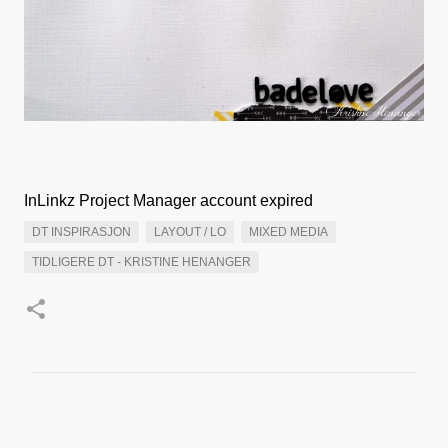
InLinkz Project Manager account expired
DT INSPIRASJON
LAYOUT / LO
MIXED MEDIA
TIDLIGERE DT - KRISTINE HENANGER
K
o