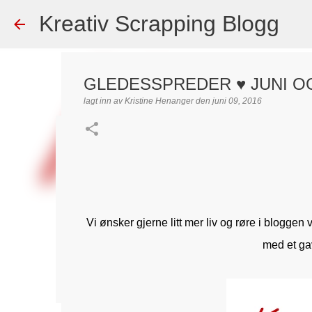
Kreativ Scrapping Blogg
GLEDESSPREDER ♥ JUNI OG
lagt inn av
Kristine Henanger
den
juni 09, 2016
Dekorert gavepose
lagt inn av
Scrappadis
den
august 04, 2026
DT - BEATE HAL
TEKST KLISTREMERKER / STICKERS
0
Vi ønsker gjerne litt mer liv og røre i blogge
med et ga