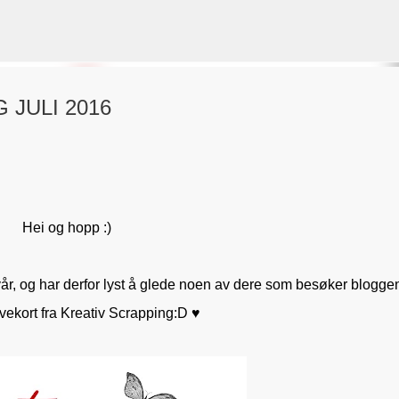
Gå til hovedinnhold
 JULI 2016
VORSEN
GAVEPOSE / POSEKORT
PAPIRDESIGN
SIMPLE AND BASIC
Hei og hopp :)
n vår, og har derfor lyst å glede noen av dere som besøker blogge
vekort fra Kreativ Scrapping:D ♥