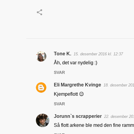
Tone K.
15. desember 2016 kl. 12:37
K
Åh, det var nydelig :)
o
SVAR
m
m
Eli Margrethe Kvinge
18. desember 201
e
Kjempeflott 😉
n
SVAR
t
a
Jorunn`s scrapperier
22. desember 201
r
Så flott arkene ble med den fine ramm
e