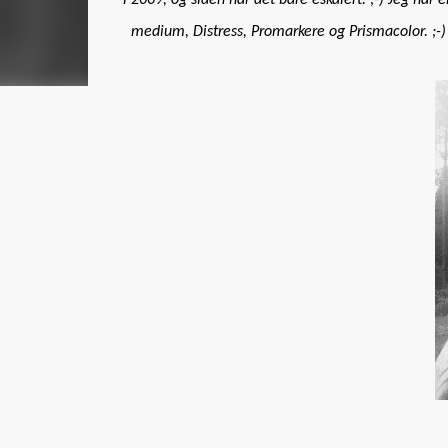
i 2009, og siden har det bare eskalert. ;-) Jeg har 
medium, Distress, Promarkere og Prismacolor. ;-) 