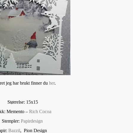
eret jeg har brukt finner du
her
.
Størrelse: 15x15
kk: Memento –
Rich Cocoa
Stempler:
Papirdesign
apir:
Bazzil
, Pion Design