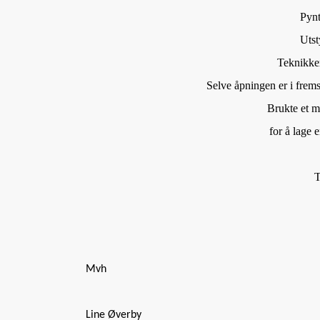
Pynt
Utst
Teknikker
Selve åpningen er i frem
Brukte et m
for å lage e
T
Mvh
Line Øverby