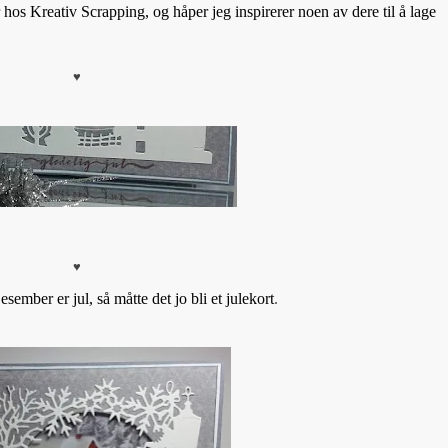
r hos Kreativ Scrapping, og håper jeg inspirerer noen av dere til å lage
♥
♥
sember er jul, så måtte det jo bli et julekort
.