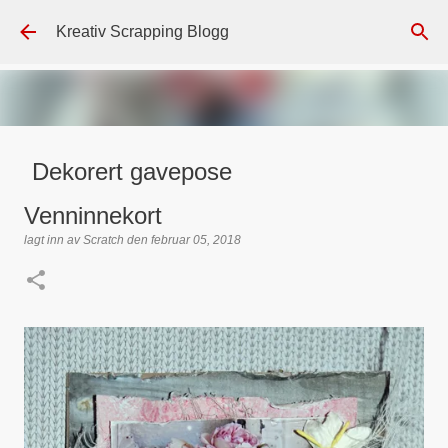
Gå til hovedinnhold
Kreativ Scrapping Blogg
Dekorert gavepose
lagt inn av
Scrappadis
den
august 04, 2026
DT - BEATE HALVORSEN
Venninnekort
GAVEPOSE / POSEKORT
PAPIRDESIGN
SIMPLE AND BASIC
lagt inn av
Scratch
den
februar 05, 2018
TEKST KLISTREMERKER / STICKERS
0