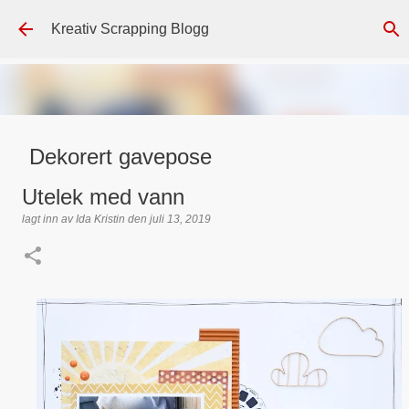
Gå til hovedinnhold
Kreativ Scrapping Blogg
Dekorert gavepose
lagt inn av
Scrappadis
den
august 04, 2026
DT - BEATE HALVORSEN
Utelek med vann
GAVEPOSE / POSEKORT
PAPIRDESIGN
SIMPLE AND BASIC
lagt inn av
Ida Kristin
den
juli 13, 2019
TEKST KLISTREMERKER / STICKERS
0