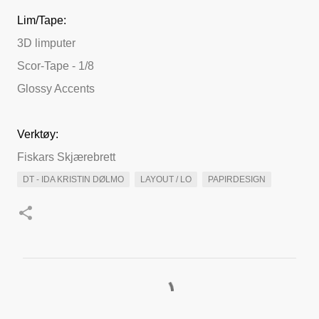
Lim/Tape:
3D limputer
Scor-Tape - 1/8
Glossy Accents
Verktøy:
Fiskars Skjærebrett
DT - IDA KRISTIN DØLMO
LAYOUT / LO
PAPIRDESIGN
K
o