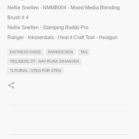
Nellie Snellen - NMMB004 - Mixed Media Blending
Brush # 4
Nellie Snellen - Stamping Buddy Pro
Ranger - Inkssentials - Heat it Craft Tool - Heatgun
DISTRESS OXIDE
PAPIRDESIGN
TAG
TIDLIGERE DT - MAY-RUNA JOHANSEN
TUTORIAL / STEG-FOR-STEG
K
o
m