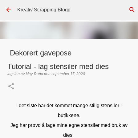
Gå til hovedinnhold
Kreativ Scrapping Blogg
Dekorert gavepose
lagt inn av
Scrappadis
den
august 04, 2026
DT - BEATE HALVORSEN
Tutorial - lag stensiler med dies
GAVEPOSE / POSEKORT
PAPIRDESIGN
SIMPLE AND BASIC
lagt inn av
May-Runa
den
september 17, 2020
TEKST KLISTREMERKER / STICKERS
0
I det siste har det kommet mange stilig stensiler i
butikkene.
Jeg har prøvd å lage mine egne stensiler med bruk av
dies.