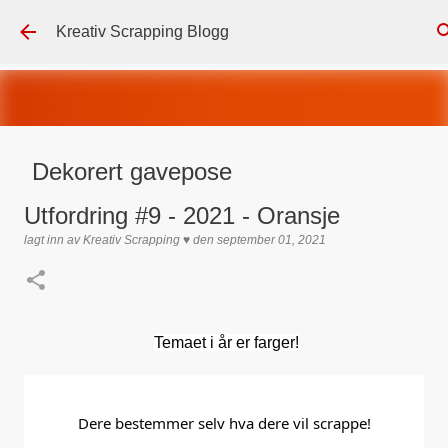
Gå til hovedinnhold
Kreativ Scrapping Blogg
Dekorert gavepose
lagt inn av
Scrappadis
den
august 04, 2026
DT - BEATE HALVORSEN
Utfordring #9 - 2021 - Oransje
GAVEPOSE / POSEKORT
PAPIRDESIGN
SIMPLE AND BASIC
lagt inn av
Kreativ Scrapping ♥
den
september 01, 2021
TEKST KLISTREMERKER / STICKERS
0
Temaet i år er farger!
Dere bestemmer selv hva dere vil scrappe!
