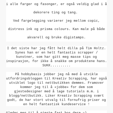
i alle farger og fasonger, er også veldig glad i å
dekorere ting og tang.
Ved fargelegging varierer jeg mellom copic,
distress ink og prisma colours. Kan male på både
akvarell og bruke digistamps.
I det siste har jeg fått helt dilla på Tim Holtz.
Synes han er en
helt fantastis scrapper /
kunstner, som har gitt meg masse tips og
inspirasjon, for ikke å snakke om produktene hans.
SUKK..........
På hobbybasis jobber jeg nå med å utvikle
utfordringsbloggen til Kreativ Scrapping, har også
utviklet logo til nettbutikken demmes. Framover
kommer jeg til å «jobbe» for dem som
gjestedesigner med å lage tutorials m.m. i
blogg/nettbutikk. Liker Kreativ Scrapping svært
godt, de har stort utvalg til fornufrig priser og
en helt fantastisk kundeservice !
Gleder meg til å gjeste fast hos dere =)