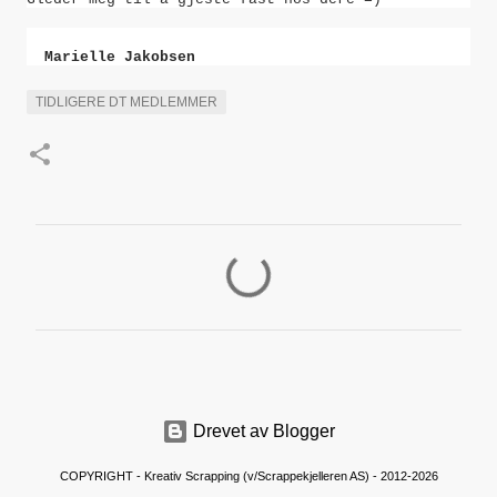
Marielle Jakobsen
TIDLIGERE DT MEDLEMMER
K
o
m
m
e
n
Drevet av Blogger
t
a
COPYRIGHT - Kreativ Scrapping (v/Scrappekjelleren AS) - 2012-2026