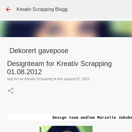
Gå til hovedinnhold
Kreativ Scrapping Blogg
Dekorert gavepose
lagt inn av
Scrappadis
den
august 04, 2026
DT - BEATE HALVORSEN
Designteam for Kreativ Scrapping
GAVEPOSE / POSEKORT
PAPIRDESIGN
SIMPLE AND BASIC
01.08.2012
TEKST KLISTREMERKER / STICKERS
lagt inn av
Kreativ Scrapping ♥
den
august 01, 2012
0
Design team medlem Marielle Jakob