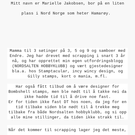
Mitt navn er Marielle Jakobsen, bor på en liten
plass i Nord Norge som heter Hamarøy.
Mamma til 3 søtinger på 3, 5 og 9 og samboer med
Endre.
Jeg har drevet med scrapping i snart 3 år
nå, og har opprettet min egen utfordringsblogg
(NORDSALTEN HOBBYKLUBB) og vært gjestedesigner
bla.a. hos Stamptacular, incy wincy design, og
Gilly stamps, kort o mania, m.fl.
Har også fått tilbud om å være designer for
Bombshell stamps, men ble nødt til å takke nei da
ikke hadde tid til å drive noe fast.
Er for tiden ikke fast DT hos noen, da jeg for en
tid tilbake siden ble nødt til å trekke meg
tilbake fra både Nordsalten hobbyklubb, og si opp
alle mine stillinger, da tiden ikke strakk til.
Når det kommer til scrapping lager jeg det meste,