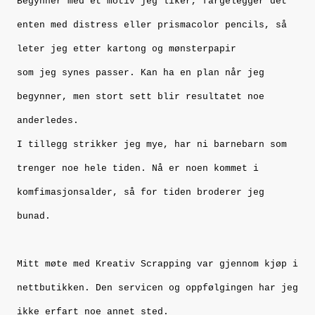
Begynner med et motiv jeg liker, fargelegger det
enten med distress eller prismacolor pencils, så
leter jeg etter kartong og mønsterpapir
som jeg synes passer. Kan ha en plan når jeg
begynner, men stort sett blir resultatet noe
anderledes.
I tillegg strikker jeg mye, har ni barnebarn som
trenger noe hele tiden. Nå er noen kommet i
komfimasjonsalder, så for tiden broderer jeg
bunad.
Mitt møte med Kreativ Scrapping var gjennom kjøp i
nettbutikken. Den servicen og oppfølgingen har jeg
ikke erfart noe annet sted.