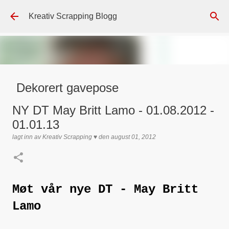
Gå til hovedinnhold
Kreativ Scrapping Blogg
Dekorert gavepose
lagt inn av
Scrappadis
den
august 04, 2026
DT - BEATE HALVORSEN
NY DT May Britt Lamo - 01.08.2012 -
GAVEPOSE / POSEKORT
PAPIRDESIGN
SIMPLE AND BASIC
01.01.13
TEKST KLISTREMERKER / STICKERS
lagt inn av
Kreativ Scrapping ♥
den
august 01, 2012
0
Møt vår nye DT - May Britt
Lamo