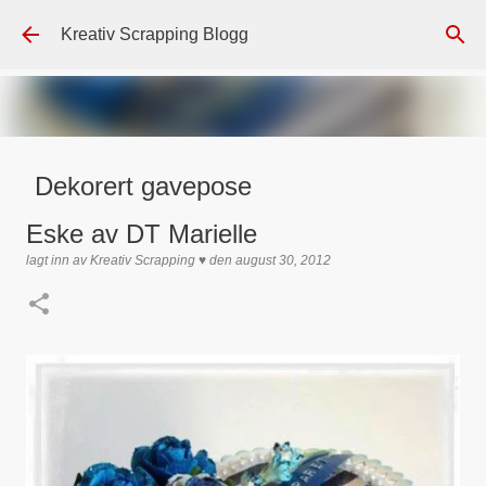
Gå til hovedinnhold
Kreativ Scrapping Blogg
Dekorert gavepose
lagt inn av
Scrappadis
den
august 04, 2026
DT - BEATE HALVORSEN
Eske av DT Marielle
GAVEPOSE / POSEKORT
PAPIRDESIGN
SIMPLE AND BASIC
lagt inn av
Kreativ Scrapping ♥
den
august 30, 2012
TEKST KLISTREMERKER / STICKERS
0