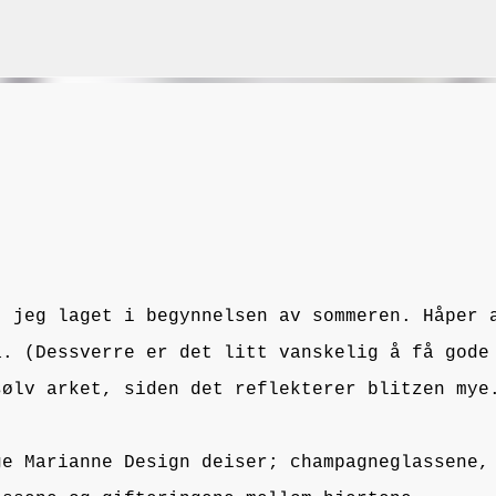
Gå til hovedinnhold
VORSEN
GAVEPOSE / POSEKORT
PAPIRDESIGN
SIMPLE AND BASIC
t jeg laget i begynnelsen av sommeren. Håper 
å. (Dessverre er det litt vanskelig å få gode
sølv arket, siden det reflekterer blitzen mye
ge Marianne Design deiser; champagneglassene,