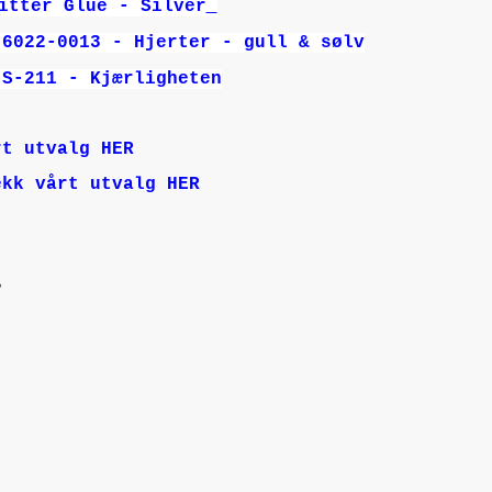
itter Glue - Silver
 6022-0013 - Hjerter - gull & sølv
 S-211 - Kjærligheten
rt utvalg HER
ekk vårt utvalg HER
?