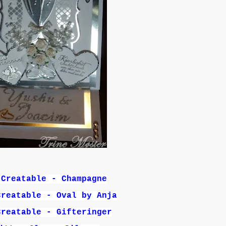
 Creatable - Champagne
Creatable - Oval by Anja
Creatable - Gifteringer