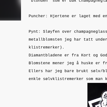
"blonden" som er bak champagnegl
Puncher: Hjertene er laget med e
Pynt: Sløyfen over champagneglas
metallblomsten jeg har tatt unde
klistremerker).
Diamantbladene er fra Kort og Go
Blomstene mener jeg å huske er f
Ellers har jeg bare brukt sølv/b
enkle sølvklistremerker som man 