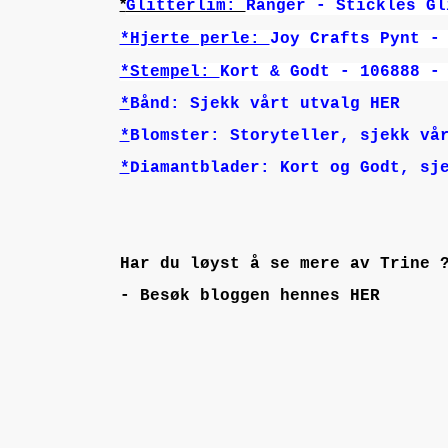
*
Glitterlim:
Ranger - Stickles Gl
*Hjerte perle:
Joy Crafts Pynt -
*Stempel:
Kort & Godt - 106888 -
*
Bånd: Sjekk vårt utvalg HER
*
Blomster: Storyteller, sjekk vå
*
Diamantblader: Kort og Godt, sj
Har du løyst å se mere av Trine 
- Besøk bloggen hennes HER