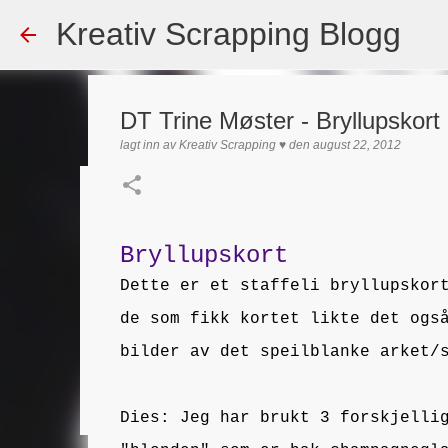
Kreativ Scrapping Blogg
DT Trine Møster - Bryllupskort
lagt inn av
Kreativ Scrapping ♥
den
august 22, 2012
Dekorert gavepose
lagt inn av
Scrappadis
den
august 04, 2026
DT - BEATE HAL
Bryllupskort
TEKST KLISTREMERKER / STICKERS
Dette er et staffeli bryllupskor
0
de som fikk kortet likte det ogs
bilder av det speilblanke arket/
Dies: Jeg har brukt 3 forskjelli