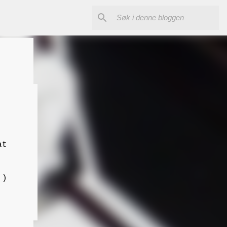
at
.)