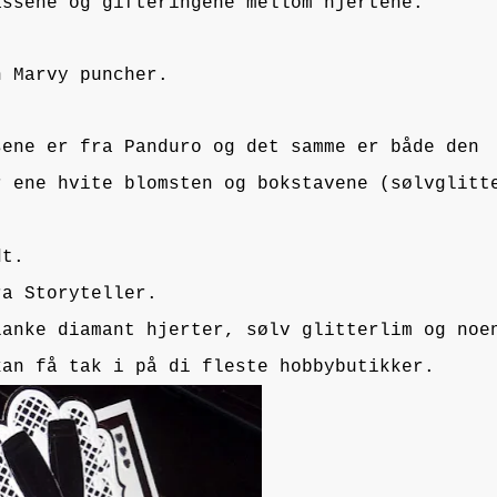
assene og gifteringene mellom hjertene.
n Marvy puncher.
sene er fra Panduro og det samme er både den
r ene hvite blomsten og bokstavene (sølvglitt
dt.
ra Storyteller.
lanke diamant hjerter, sølv glitterlim og noe
kan få tak i på di fleste hobbybutikker.