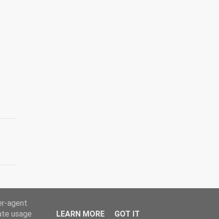
er-agent
rate usage
LEARN MORE
GOT IT