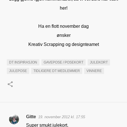
her!
Ha en flott november dag
ønsker
Kreativ Scrapping og designteamet
DT INSPIRASJON
GAVEPOSE / POSEKORT
JULEKORT
JULEPOSE
TIDLIGERE DT MEDLEMMER
VINNERE
Gitte
19. november 2012 kl. 17:55
K
Super smukt julekort.