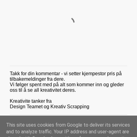
Takk for din kommentar - vi setter kjempestor pris på
L
tilbakemeldinger fra dere.
e
Vi følger spent med på alt som kommer inn og gleder
g
oss til å se all kreativitet deres.
g
i
Kreativite tanker fra
n
Design Teamet og Kreativ Scrapping
n
e
n
k
This site uses cookies from Google to deliver its services
o
and to analyze traffic. Your IP address and user-agent are
m