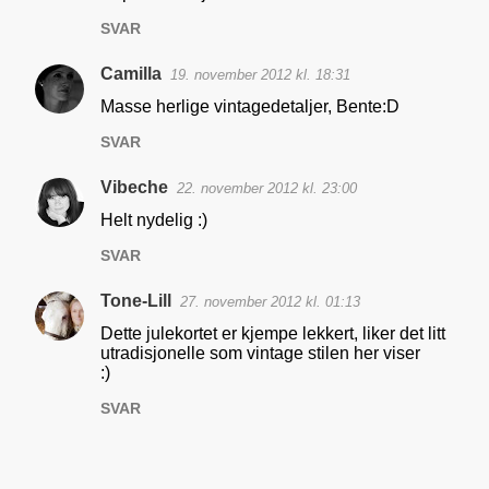
o
SVAR
m
m
Camilla
19. november 2012 kl. 18:31
e
Masse herlige vintagedetaljer, Bente:D
n
SVAR
t
a
Vibeche
22. november 2012 kl. 23:00
r
Helt nydelig :)
e
SVAR
r
Tone-Lill
27. november 2012 kl. 01:13
Dette julekortet er kjempe lekkert, liker det litt
utradisjonelle som vintage stilen her viser
:)
SVAR