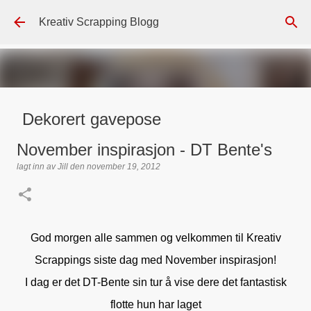
Gå til hovedinnhold
Kreativ Scrapping Blogg
Dekorert gavepose
lagt inn av
Scrappadis
den
august 04, 2026
DT - BEATE HALVORSEN
November inspirasjon - DT Bente's
GAVEPOSE / POSEKORT
PAPIRDESIGN
SIMPLE AND BASIC
lagt inn av
Jill
den
november 19, 2012
TEKST KLISTREMERKER / STICKERS
0
God morgen alle sammen og velkommen til Kreativ
Scrappings siste dag med November inspirasjon!
I dag er det DT-Bente sin tur å vise dere det fantastisk
flotte hun har laget