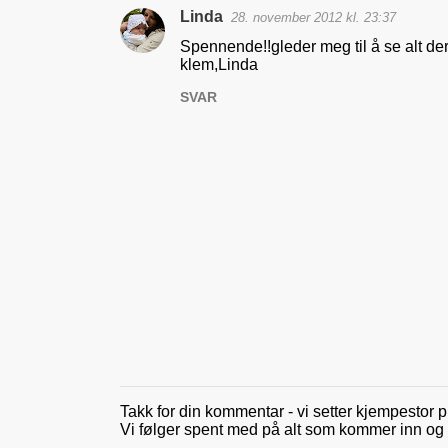
Linda
28. november 2012 kl. 23:37
K
Spennende!!gleder meg til å se alt der
o
klem,Linda
m
SVAR
m
e
n
t
a
r
e
r
Takk for din kommentar - vi setter kjempestor p
L
Vi følger spent med på alt som kommer inn og gle
e