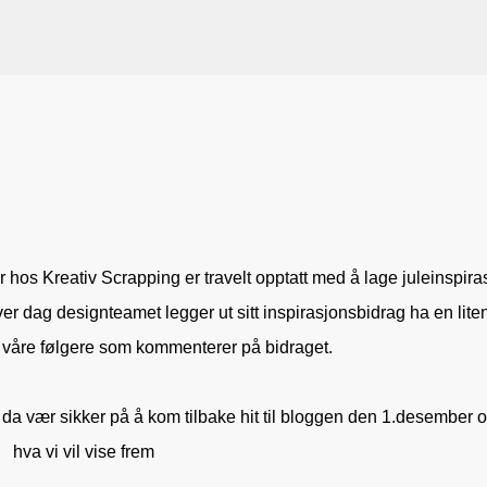
Gå til hovedinnhold
VORSEN
GAVEPOSE / POSEKORT
PAPIRDESIGN
SIMPLE AND BASIC
hos Kreativ Scrapping er travelt opptatt med å lage juleinspira
hver dag designteamet legger ut sitt inspirasjonsbidrag ha en lite
v våre følgere som kommenterer på bidraget.
 da vær sikker på å kom tilbake hit til bloggen den 1.desember 
hva vi vil vise frem