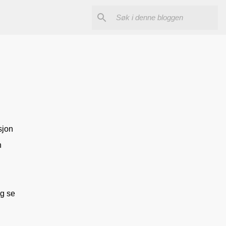
sjon
n
og se