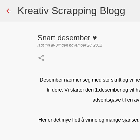
Kreativ Scrapping Blogg
Snart desember ♥
lagt inn av
Jill
den
november 28, 2012
Dekorert gavepose
lagt inn av
Scrappadis
den
august 04, 2026
DT - BEATE HAL
Desember nærmer seg med storskritt og vi her 
TEKST KLISTREMERKER / STICKERS
til dere. Vi starter den 1.desember og vil 
0
adventsgave til en a
Her er det mye flott å vinne og mange sjanser,