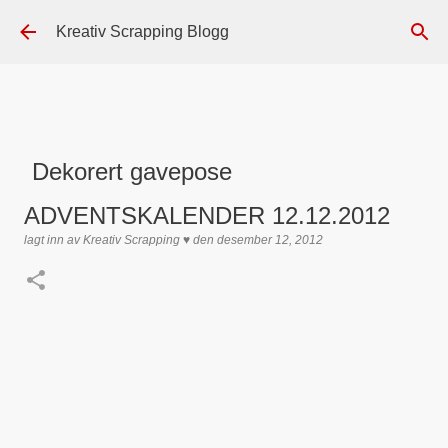
Gå til hovedinnhold
Kreativ Scrapping Blogg
Dekorert gavepose
lagt inn av
Scrappadis
den
august 04, 2026
DT - BEATE HALVORSEN
ADVENTSKALENDER 12.12.2012
GAVEPOSE / POSEKORT
PAPIRDESIGN
SIMPLE AND BASIC
lagt inn av
Kreativ Scrapping ♥
den
desember 12, 2012
TEKST KLISTREMERKER / STICKERS
0