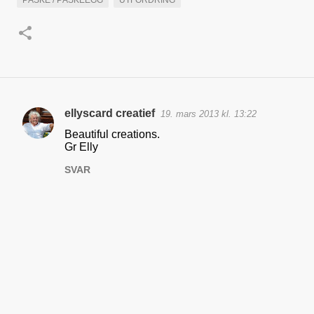
PÅSKE / PÅSKEEGG
UTFORDRING
ellyscard creatief
19. mars 2013 kl. 13:22
K
Beautiful creations.
o
Gr Elly
m
SVAR
m
e
n
t
a
r
e