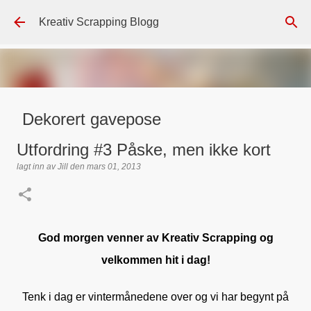
Gå til hovedinnhold
Kreativ Scrapping Blogg
Dekorert gavepose
lagt inn av
Scrappadis
den
august 04, 2026
DT - BEATE HALVORSEN
Utfordring #3 Påske, men ikke kort
GAVEPOSE / POSEKORT
PAPIRDESIGN
SIMPLE AND BASIC
lagt inn av
Jill
den
mars 01, 2013
TEKST KLISTREMERKER / STICKERS
0
God morgen venner av Kreativ Scrapping og
velkommen hit i dag!
Tenk i dag er vintermånedene over og vi har begynt på