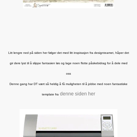
Litt lengre ned på siden her følger det med litt inspirasjon fra designteamet, håper det
gir dere lyst til å slippe fantasien løs og lage noen flotte påskebidrag for å dele med
oss
Denne gang har DT vært så heldig å få muligheten til å jobbe med noen fantastiske
denne siden her
template fra