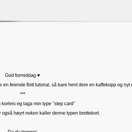
Gå til hovedinnhold
VORSEN
GAVEPOSE / POSEKORT
PAPIRDESIGN
SIMPLE AND BASIC
God formiddag ♥
e en feiende flott tutorial, så bare hent dere en kaffekopp og nyt 
***
g korleis eg laga min type "step card"
r også høyrt nokon kaller denne typen brettekort.
Da du trenger: