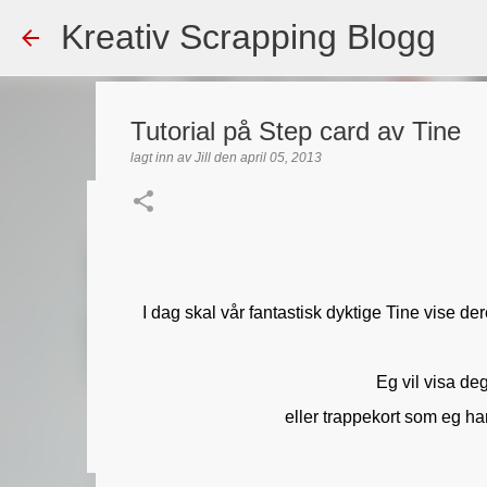
Kreativ Scrapping Blogg
Tutorial på Step card av Tine
lagt inn av
Jill
den
april 05, 2013
Dekorert gavepose
lagt inn av
Scrappadis
den
august 04, 2026
DT - BEATE HAL
TEKST KLISTREMERKER / STICKERS
I dag skal vår fantastisk dyktige Tine vise der
0
Eg vil visa de
eller trappekort som eg ha