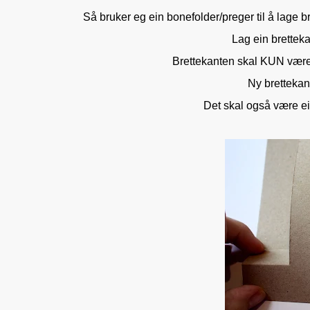
Så bruker eg ein bonefolder/preger til å lage b
Lag ein bretteka
Brettekanten skal KUN være f
Ny brettekant
Det skal også være ei