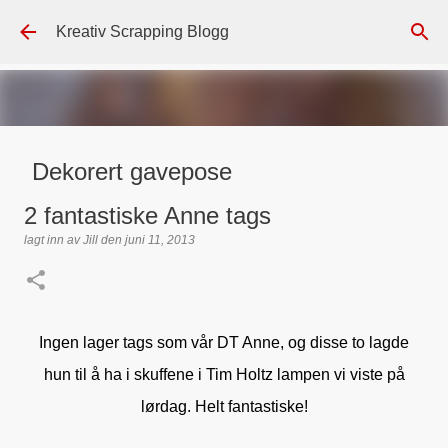
Gå til hovedinnhold
Kreativ Scrapping Blogg
Dekorert gavepose
lagt inn av
Scrappadis
den
august 04, 2026
DT - BEATE HALVORSEN
2 fantastiske Anne tags
GAVEPOSE / POSEKORT
PAPIRDESIGN
SIMPLE AND BASIC
lagt inn av
Jill
den
juni 11, 2013
TEKST KLISTREMERKER / STICKERS
0
Ingen lager tags som vår DT Anne, og disse to lagde
hun til å ha i skuffene i Tim Holtz lampen vi viste på
lørdag. Helt fantastiske!