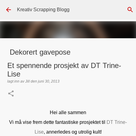
Gå til hovedinnhold
Kreativ Scrapping Blogg
Dekorert gavepose
lagt inn av
Scrappadis
den
august 04, 2026
DT - BEATE HALVORSEN
Et spennende prosjekt av DT Trine-
GAVEPOSE / POSEKORT
PAPIRDESIGN
SIMPLE AND BASIC
Lise
TEKST KLISTREMERKER / STICKERS
lagt inn av
Jill
den
juni 30, 2013
0
Hei alle sammen
Vi må vise frem dette fantastiske prosjektet til
DT Trine-
Lise
, annerledes og utrolig kult!