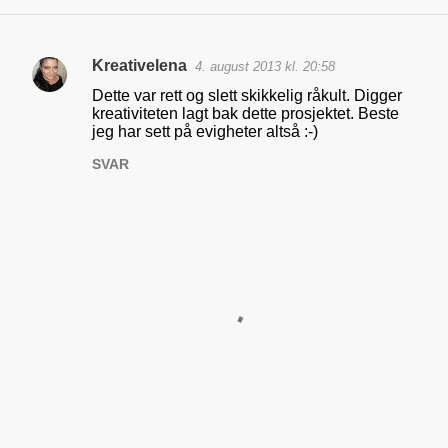
Kreativelena
4. august 2013 kl. 20:58
K
Dette var rett og slett skikkelig råkult. Digger
o
kreativiteten lagt bak dette prosjektet. Beste
jeg har sett på evigheter altså :-)
m
m
SVAR
e
n
t
a
r
e
r