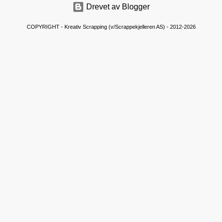
Drevet av Blogger
t
a
COPYRIGHT - Kreativ Scrapping (v/Scrappekjelleren AS) - 2012-2026
r
e
r