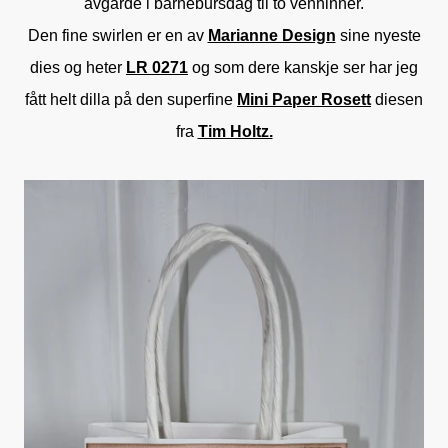
avgårde i barnebursdag til to venninner.
Den fine swirlen er en av
Marianne Design
sine nyeste
dies og heter
LR 0271
og som dere kanskje ser har jeg
fått helt dilla på den superfine
Mini Paper Rosett
diesen
fra
Tim Holtz.