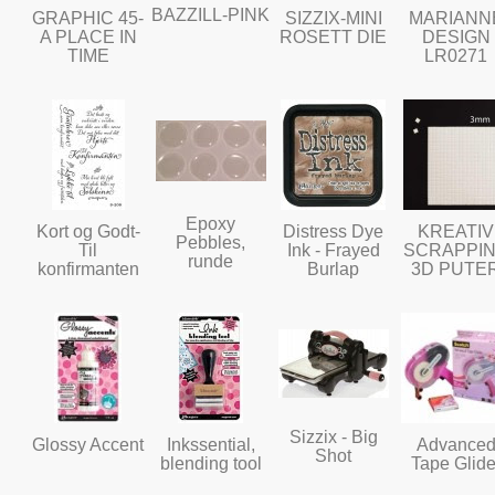
BAZZILL-PINK
GRAPHIC 45-
SIZZIX-MINI
MARIANN
A PLACE IN
ROSETT DIE
DESIGN
TIME
LR0271
Epoxy
Kort og Godt-
Distress Dye
KREATIV
Pebbles,
Til
Ink - Frayed
SCRAPPI
runde
konfirmanten
Burlap
3D PUTE
Sizzix - Big
Glossy Accent
Inkssential,
Advance
Shot
blending tool
Tape Glide