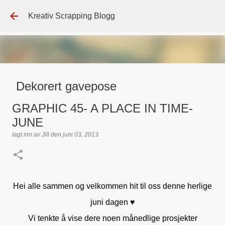
Gå til hovedinnhol
Kreativ Scrapping Blogg
Dekorert gavepose
lagt inn av
Scrappadis
den
august 04, 2026
DT - BEATE HALVORSEN
GRAPHIC 45- A PLACE IN TIME-
GAVEPOSE / POSEKORT
PAPIRDESIGN
SIMPLE AND BASIC
JUNE
TEKST KLISTREMERKER / STICKERS
lagt inn av
Jill
den
juni 03, 2013
0
Hei alle sammen og velkommen hit til oss denne herlige
juni dagen ♥
Vi tenkte å vise dere noen månedlige prosjekter