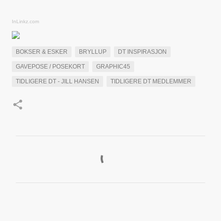
InLinkz.com
BOKSER & ESKER
BRYLLUP
DT INSPIRASJON
GAVEPOSE / POSEKORT
GRAPHIC45
TIDLIGERE DT - JILL HANSEN
TIDLIGERE DT MEDLEMMER
K
o
m
m
e
n