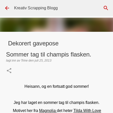
Gå til hovedinnhold
Kreativ Scrapping Blogg
Dekorert gavepose
lagt inn av
Scrappadis
den
august 04, 2026
DT - BEATE HALVORSEN
Sommer tag til champis flasken.
GAVEPOSE / POSEKORT
PAPIRDESIGN
SIMPLE AND BASIC
lagt inn av
Trine
den
juli 25, 2013
TEKST KLISTREMERKER / STICKERS
0
Heisann, og en fortsatt god sommer!
Jeg har laget en sommer tag til champis flasken.
Motivet her fra
Magnolia
det heter
Tilda With Love