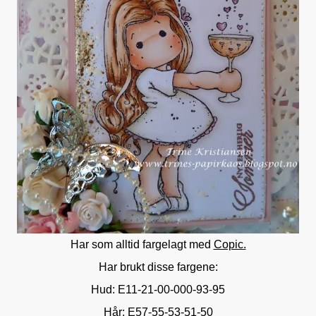
Har som alltid fargelagt med
Copic.
Har brukt disse fargene:
Hud: E11-21-00-000-93-95
Hår: E57-55-53-51-50