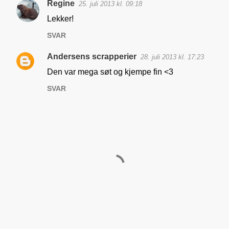
Regine
25. juli 2013 kl. 09:18
K
Lekker!
o
SVAR
m
m
Andersens scrapperier
28. juli 2013 kl. 17:23
e
Den var mega søt og kjempe fin <3
n
SVAR
t
a
r
e
r