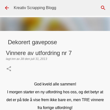
Gå til hovedinnhold
Kreativ Scrapping Blogg
Dekorert gavepose
lagt inn av
Scrappadis
den
august 04, 2026
DT - BEATE HALVORSEN
Vinnere av utfordring nr 7
GAVEPOSE / POSEKORT
PAPIRDESIGN
SIMPLE AND BASIC
lagt inn av
Jill
den
juli 31, 2013
TEKST KLISTREMERKER / STICKERS
0
God kveld alle sammen!
I morgen starter en ny utfordring hos oss, og det betyr at
det er på tide å vise frem ikke bare en, men TRE vinnere
fra forrige utfordring!