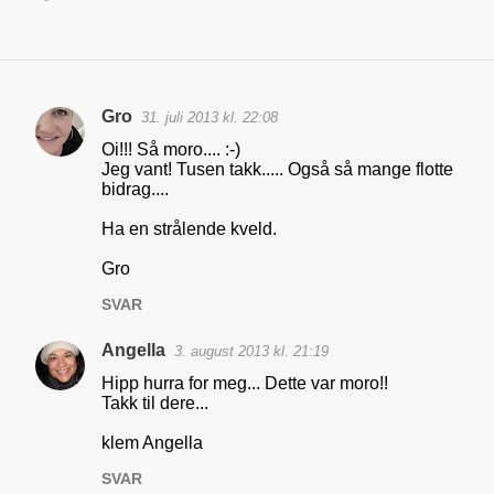
Gro
31. juli 2013 kl. 22:08
K
Oi!!! Så moro.... :-)
o
Jeg vant! Tusen takk..... Også så mange flotte
bidrag....
m
m
Ha en strålende kveld.
e
Gro
n
SVAR
t
a
Angella
3. august 2013 kl. 21:19
r
Hipp hurra for meg... Dette var moro!!
Takk til dere...
e
r
klem Angella
SVAR