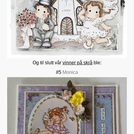
Og til slutt vår
vinner på skrå
ble:
#5
Monica