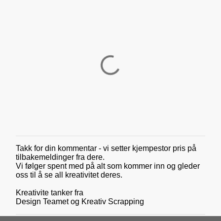
Takk for din kommentar - vi setter kjempestor pris på
L
tilbakemeldinger fra dere.
e
Vi følger spent med på alt som kommer inn og gleder
g
oss til å se all kreativitet deres.
g
i
Kreativite tanker fra
n
Design Teamet og Kreativ Scrapping
n
e