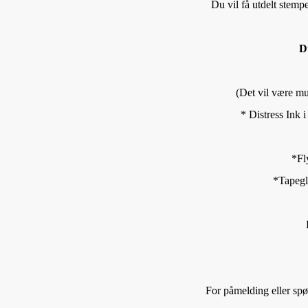
Du vil få utdelt stempe
D
(Det vil være mul
* Distress Ink 
*Fl
*Tapegli
For påmelding eller spø