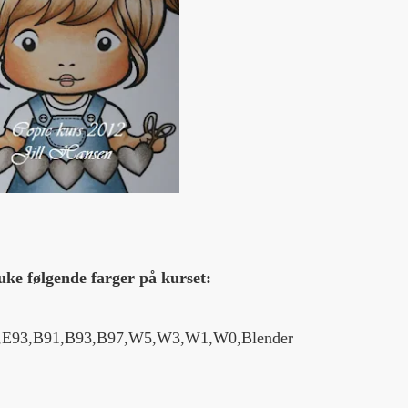
uke følgende farger på kurset:
5,E93,B91,B93,B97,W5,W3,W1,W0,Blender