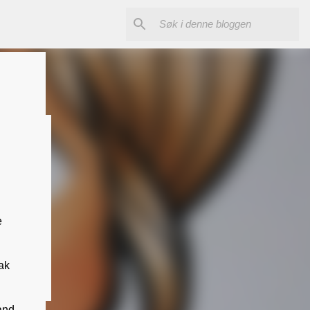
e
ak
 and