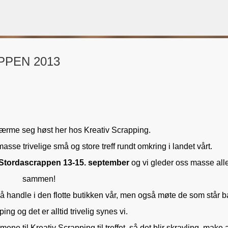
Gå til hovedinnhold
PEN 2013
VORSEN
GAVEPOSE / POSEKORT
PAPIRDESIGN
SIMPLE AND BASIC
ærme seg høst her hos Kreativ Scrapping.
sse trivelige små og store treff rundt omkring i landet vårt.
Stordascrappen 13-15. september
og vi gleder oss masse all
sammen!
il å handle i den flotte butikken vår, men også møte de som står b
ing og det er alltid trivelig synes vi.
ne til Kreativ Scrapping til treffet, så det blir skravling, make