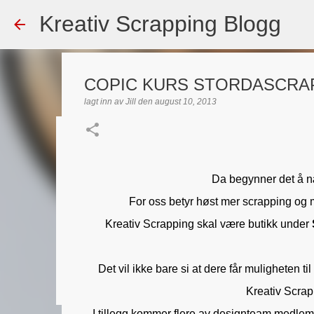
Kreativ Scrapping Blogg
COPIC KURS STORDASCRAP
lagt inn av
Jill
den
august 10, 2013
Dekorert gavepose
lagt inn av
Scrappadis
den
august 04, 2026
DT - BEATE HAL
Da begynner det å n
TEKST KLISTREMERKER / STICKERS
For oss betyr høst mer scrapping og ma
0
Kreativ Scrapping skal være butikk under
Det vil ikke bare si at dere får muligheten t
Kreativ Scrapp
I tillegg kommer flere av designteam medlemme