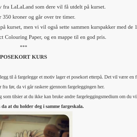
v fra LaLaLand som dere vil få utdelt på kurset.
r 350 kroner og går over tre timer.
jer på kurset, men vi vil også sette sammen kurspakker med de 
ct Colouring Paper, og en mappe til en god pris.
***
POSEKORT KURS
legg til å fargelegge et motiv lager et posekort etterpå. Det vil være en 
fra før, da vi går raskere gjennom fargeleggingen her.
ing som tilsier at du ikke kan bruke andre fargeleggingsmedium om du vil
 da at du holder deg i samme fargeskala.