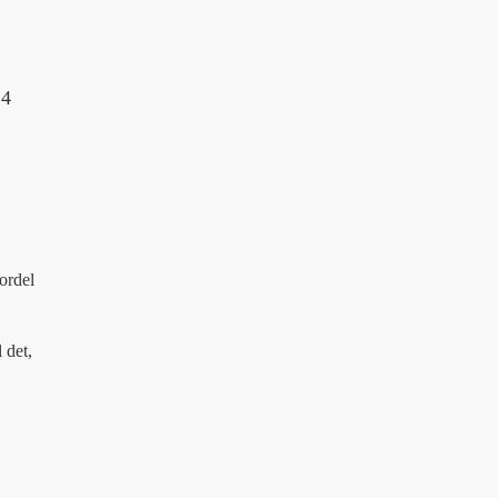
14
fordel
 det,