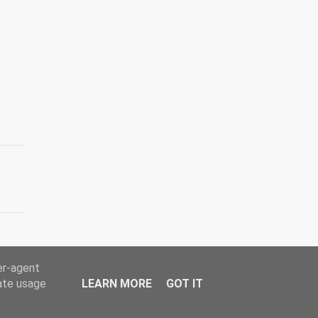
er-agent
rate usage
LEARN MORE
GOT IT