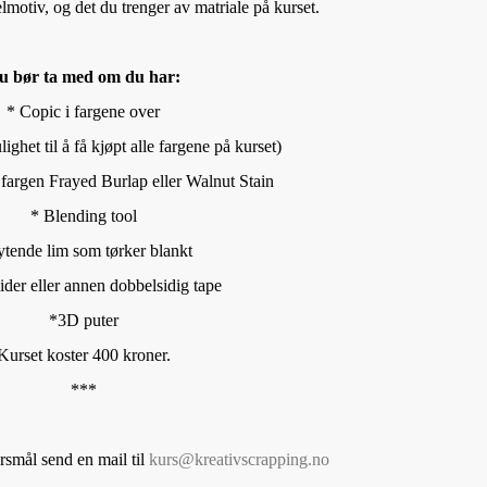
lmotiv, og det du trenger av matriale på kurset.
u bør ta med om du har:
* Copic i fargene over
ighet til å få kjøpt alle fargene på kurset)
i fargen Frayed Burlap eller Walnut Stain
* Blending tool
ytende lim som tørker blankt
der eller annen dobbelsidig tape
*3D puter
Kurset koster 400 kroner.
***
rsmål send en mail til
kurs@kreativscrapping.no