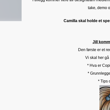
take, demo og
Camilla skal holde et s
Jill komme
Den første er et r
Vi skal her g
* Hva er Copic
* Grunnlegge
* Tips