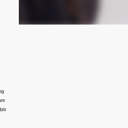
og
som
blir