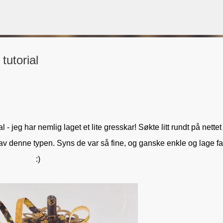
Gå til hovedinnhold
tutorial
VORSEN
GAVEPOSE / POSEKORT
PAPIRDESIGN
SIMPLE AND BASIC
l - jeg har nemlig laget et lite gresskar! Søkte litt rundt på nettet 
r av denne typen. Syns de var så fine, og ganske enkle og lage fa
:)