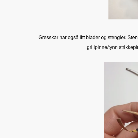
Gresskar har også litt blader og stengler. Ste
grillpinne/tynn strikkep