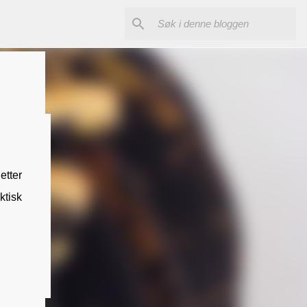
etter
ktisk