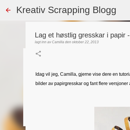
Kreativ Scrapping Blogg
Lag et høstlig gresskar i papir - 
lagt inn av
Camilla
den
oktober 22, 2013
Dekorert gavepose
lagt inn av
Scrappadis
den
august 04, 2026
DT - BEATE HAL
Idag vil jeg, Camilla, gjerne vise dere en tutoria
TEKST KLISTREMERKER / STICKERS
bilder av papirgresskar og fant flere versjone
0