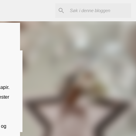
apir.
ester
og