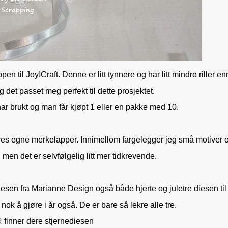
n til Joy!Craft. Denne er litt tynnere og har litt mindre riller en
g det passet meg perfekt til dette prosjektet.
ar brukt og man får kjøpt 1 eller en pakke med 10.
deres egne merkelapper. Innimellom fargelegger jeg små motiver 
 men det er selvfølgelig litt mer tidkrevende.
ne diesen fra Marianne Design også både hjerte og juletre diesen til
nok å gjøre i år også. De er bare så lekre alle tre.
R
finner dere stjernediesen