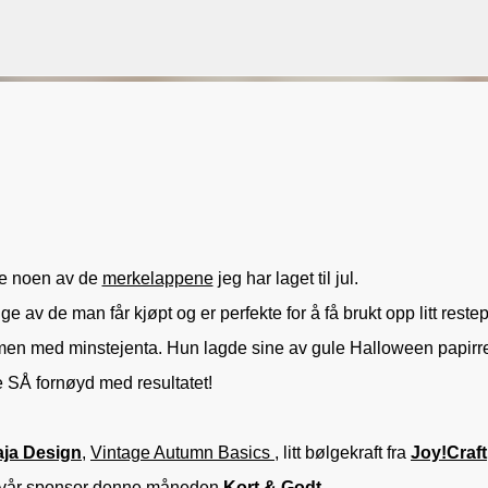
Gå til hovedinnhold
VORSEN
GAVEPOSE / POSEKORT
PAPIRDESIGN
SIMPLE AND BASIC
e noen av de
merkelappene
jeg har laget til jul.
ge av de man får kjøpt og er perfekte for å få brukt opp litt restep
men med minstejenta. Hun lagde sine av gule Halloween papirr
e SÅ fornøyd med resultatet!
ja Design
,
Vintage Autumn Basics
, litt bølgekraft fra
Joy!Craft
a vår sponsor denne måneden
Kort & Godt
.