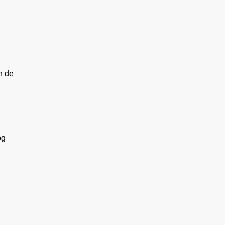
n de
og