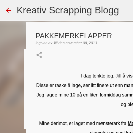
Kreativ Scrapping Blogg
PAKKEMERKELAPPER
lagt inn av
Jill
den
november 08, 2013
Dekorert gavepose
lagt inn av
Scrappadis
den
august 04, 2026
DT - BEATE HAL
I dag tenkte jeg,
Jill
å vis
TEKST KLISTREMERKER / STICKERS
Disse er raske å lage, ser litt finere ut enn man
0
Jeg lagde mine 10 på en liten formiddag sam
og bl
Mine derimot, er laget med mønsterark fra
Ma
stempler og pynt fr