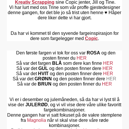
Kreativ Scrapping
sine Copic jenter, Jill og Tine.
Vi har lurt med oss Trine som vår proffe gjestedesigner
denne gangen, for det ble jo så trist uten henne ♥ Håper
dere liker dette vi har gjort.
Da har vi kommet til den syvende fargeinspirasjon for
dere som fargelegger med
Copic
.
Den første fargen vi tok for oss var
ROSA
og den
posten finner du
HER
Så var det fargen
BLÅ
som dere kan finne
HER
Så var det
GUL
og den posten finner dere
HER
Så var det
HVIT
og den posten finner dere
HER
Så var det
GRØNN
og den posten finner dere
HER
Så var de
BRUN
og den posten finner du
HER
Vi er i desember og julemåneden, så da har vi lyst til å
vise der
JULERØD
,
og vi vil vise dere våre ulike favoritt
fargekombinasjoner.
Denne gangen har vi satt fokuset på de vakre stemplene
fra
Magnolia
når vi skal vise dere våre røde
kombinasjoner.