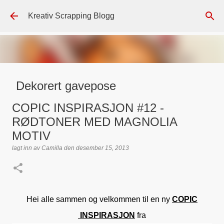
Gå til hovedinnhold
Kreativ Scrapping Blogg
Dekorert gavepose
lagt inn av
Scrappadis
den
august 04, 2026
DT - BEATE HALVORSEN
COPIC INSPIRASJON #12 -
GAVEPOSE / POSEKORT
PAPIRDESIGN
SIMPLE AND BASIC
RØDTONER MED MAGNOLIA
TEKST KLISTREMERKER / STICKERS
MOTIV
lagt inn av
Camilla
den
desember 15, 2013
0
Hei alle sammen og velkommen til en ny
COPIC
INSPIRASJON
fra