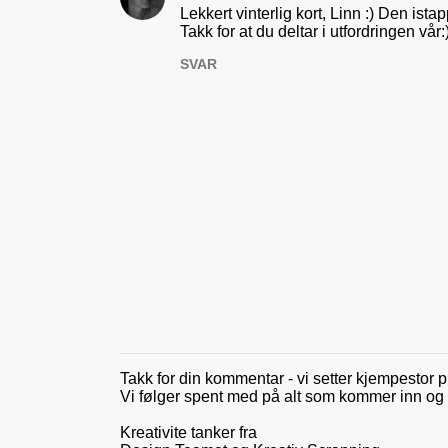
Lekkert vinterlig kort, Linn :) Den ista
a
Takk for at du deltar i utfordringen vår:
r
SVAR
e
r
Takk for din kommentar - vi setter kjempestor p
L
Vi følger spent med på alt som kommer inn og gle
e
g
Kreativite tanker fra
g