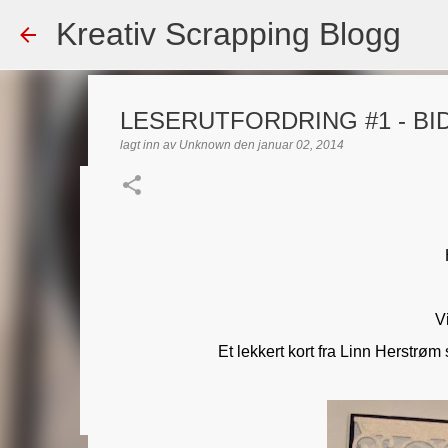
Kreativ Scrapping Blogg
LESERUTFORDRING #1 - BI
lagt inn av
Unknown
den
januar 02, 2014
Dekorert gavepose
lagt inn av
Scrappadis
den
august 04, 2026
DT - BEATE HAL
TEKST KLISTREMERKER / STICKERS
0
Vi
Et lekkert kort fra Linn Herstrøm