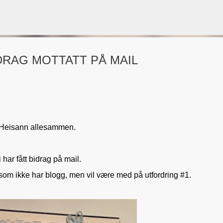
Gå til hovedinnhold
DRAG MOTTATT PÅ MAIL
VORSEN
GAVEPOSE / POSEKORT
PAPIRDESIGN
SIMPLE AND BASIC
Heisann allesammen.
 har fått bidrag på mail.
 som ikke har blogg, men vil være med på utfordring #1.