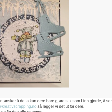
n ønsker å delta kan dere bare gjøre slik som Linn gjorde, å se
kreativscrapping.no
så legger vi det ut for dere.
 en fin dag alle sammen