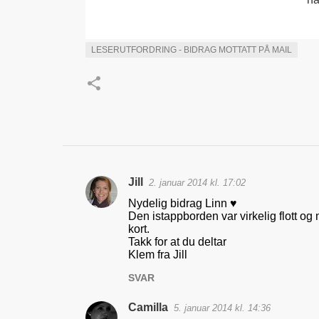
LESERUTFORDRING - BIDRAG MOTTATT PÅ MAIL
Jill
2. januar 2014 kl. 17:02
K
Nydelig bidrag Linn ♥
o
Den istappborden var virkelig flott og m
kort.
m
Takk for at du deltar
m
Klem fra Jill
e
SVAR
n
Camilla
5. januar 2014 kl. 14:36
t