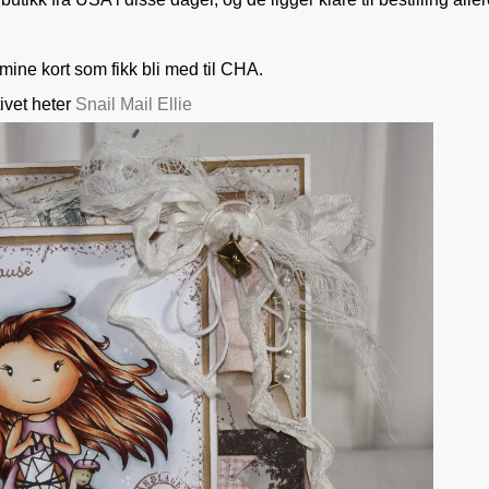
 mine kort som fikk bli med til CHA.
ivet heter
Snail Mail Ellie