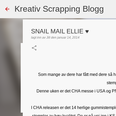
Kreativ Scrapping Blogg
SNAIL MAIL ELLIE ♥
lagt inn av
Jill
den
januar 14, 2014
Dekorert gavepose
lagt inn av
Scrappadis
den
august 04, 2026
DT - BEATE HAL
TEKST KLISTREMERKER / STICKERS
Som mange av dere har fått med dere så har
0
stem
Denne uken er det CHA messe i USA og PND
I CHA releasen er det 14 herlige gummistemple
stempler av høy kvalitet. De er på vei inn i KS 