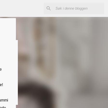
e
e!
gummi
rede.