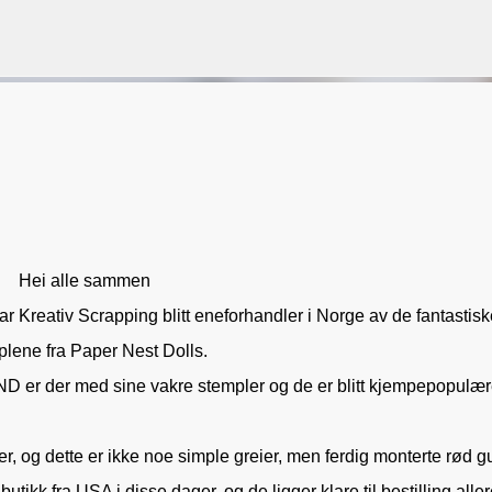
Gå til hovedinnhold
VORSEN
GAVEPOSE / POSEKORT
PAPIRDESIGN
SIMPLE AND BASIC
Hei alle sammen
 Kreativ Scrapping blitt eneforhandler i Norge av de fantastisk
plene fra Paper Nest Dolls.
 er der med sine vakre stempler og de er blitt kjempepopulær
r, og dette er ikke noe simple greier, men ferdig monterte rød 
butikk fra USA i disse dager, og de ligger klare til bestilling alle