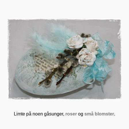
Limte på noen gåsunger,
roser
og
små blomster
.