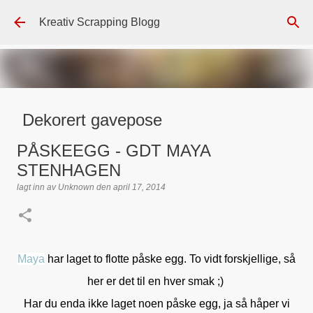
Gå til hovedinnhold
Kreativ Scrapping Blogg
Dekorert gavepose
lagt inn av
Scrappadis
den
august 04, 2026
DT - BEATE HALVORSEN
PÅSKEEGG - GDT MAYA
GAVEPOSE / POSEKORT
PAPIRDESIGN
SIMPLE AND BASIC
STENHAGEN
TEKST KLISTREMERKER / STICKERS
lagt inn av
Unknown
den
april 17, 2014
0
Maya
har laget to flotte påske egg. To vidt forskjellige, så
her er det til en hver smak ;)
Har du enda ikke laget noen påske egg, ja så håper vi