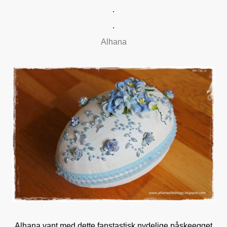
.
.
Alhana
Alhana vant med dette fanstastisk nydelige påskeegget