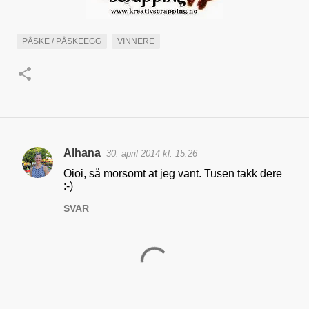
PÅSKE / PÅSKEEGG
VINNERE
Alhana
30. april 2014 kl. 15:26
K
Oioi, så morsomt at jeg vant. Tusen takk dere
o
:-)
m
SVAR
m
e
n
t
a