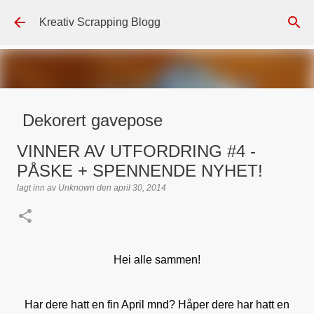
Gå til hovedinnhold
Kreativ Scrapping Blogg
Dekorert gavepose
lagt inn av
Scrappadis
den
august 04, 2026
DT - BEATE HALVORSEN
VINNER AV UTFORDRING #4 -
GAVEPOSE / POSEKORT
PAPIRDESIGN
SIMPLE AND BASIC
PÅSKE + SPENNENDE NYHET!
TEKST KLISTREMERKER / STICKERS
lagt inn av
Unknown
den
april 30, 2014
0
Hei alle sammen!
Har dere hatt en fin April mnd? Håper dere har hatt en