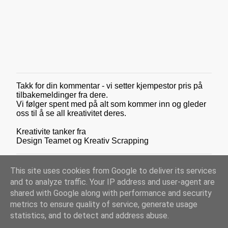
r
e
r
Takk for din kommentar - vi setter kjempestor pris på
L
tilbakemeldinger fra dere.
e
Vi følger spent med på alt som kommer inn og gleder
g
oss til å se all kreativitet deres.
g
i
Kreativite tanker fra
n
Design Teamet og Kreativ Scrapping
n
e
n
This site uses cookies from Google to deliver its services
k
o
and to analyze traffic. Your IP address and user-agent are
m
shared with Google along with performance and security
m
metrics to ensure quality of service, generate usage
e
Drevet av Blogger
statistics, and to detect and address abuse.
n
t