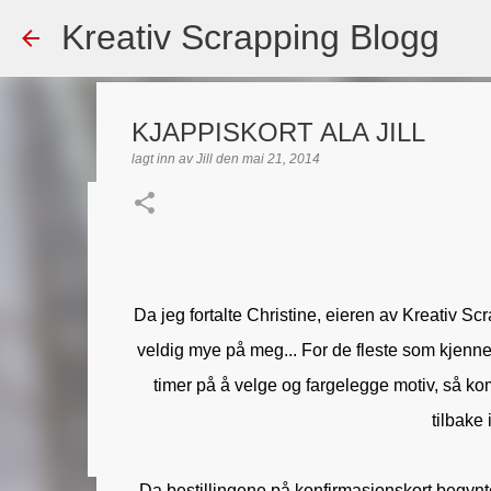
Kreativ Scrapping Blogg
KJAPPISKORT ALA JILL
lagt inn av
Jill
den
mai 21, 2014
Dekorert gavepose
lagt inn av
Scrappadis
den
august 04, 2026
DT - BEATE HAL
TEKST KLISTREMERKER / STICKERS
Da jeg fortalte Christine, eieren av Kreativ Scr
0
veldig mye på meg... For de fleste som kjenner
timer på å velge og fargelegge motiv, så ko
tilbake 
Da bestillingene på konfirmasjonskort begynte 