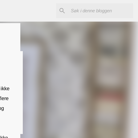
 ikke
flere
og
ekke