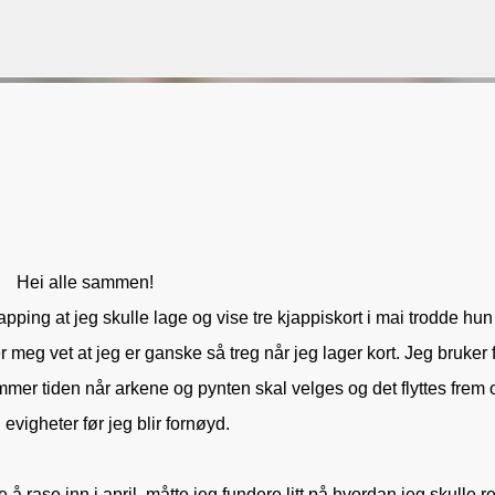
Gå til hovedinnhold
VORSEN
GAVEPOSE / POSEKORT
PAPIRDESIGN
SIMPLE AND BASIC
Hei alle sammen!
apping at jeg skulle lage og vise tre kjappiskort i mai trodde hun
 meg vet at jeg er ganske så treg når jeg lager kort. Jeg bruker 
mmer tiden når arkene og pynten skal velges og det flyttes frem 
i evigheter før jeg blir fornøyd.
å rase inn i april, måtte jeg fundere litt på hvordan jeg skulle r