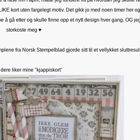
 LIKE kort uten fargelegt motiv. Det gikk jo med noen timer her o
 å gå etter og skulle finne opp et nytt design hver gang. OG je
storkoste meg ♥
lene fra Norsk Stempelblad gjorde sitt til et vellykket sluttresult
dere liker mine "kjappiskort"