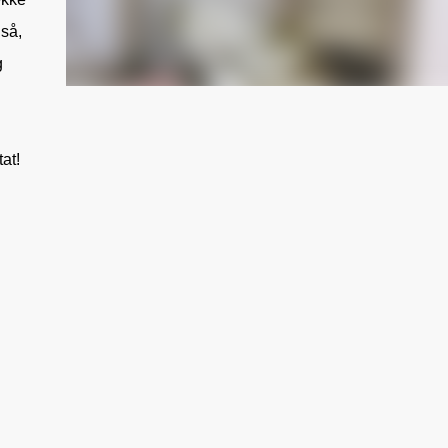
gså,
g
at!