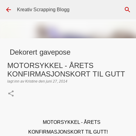
Gå til hovedinnhold
Kreativ Scrapping Blogg
Dekorert gavepose
lagt inn av
Scrappadis
den
august 04, 2026
DT - BEATE HALVORSEN
MOTORSYKKEL - ÅRETS
GAVEPOSE / POSEKORT
PAPIRDESIGN
SIMPLE AND BASIC
KONFIRMASJONSKORT TIL GUTT
TEKST KLISTREMERKER / STICKERS
lagt inn av
Kristine
den
juni 27, 2014
0
MOTORSYKKEL - ÅRETS
KONFIRMASJONSKORT TIL GUTT!