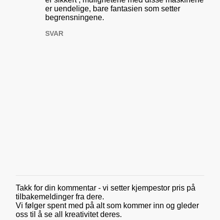
er uendelige, bare fantasien som setter
begrensningene.
SVAR
Takk for din kommentar - vi setter kjempestor pris på
L
tilbakemeldinger fra dere.
e
Vi følger spent med på alt som kommer inn og gleder
g
oss til å se all kreativitet deres.
g