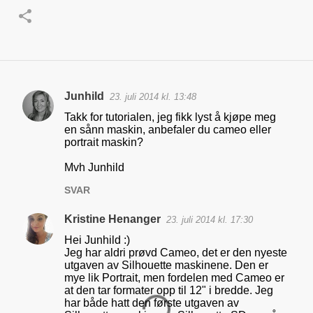
Junhild
23. juli 2014 kl. 13:48
K
Takk for tutorialen, jeg fikk lyst å kjøpe meg
o
en sånn maskin, anbefaler du cameo eller
portrait maskin?
m
m
Mvh Junhild
e
SVAR
n
Kristine Henanger
23. juli 2014 kl. 17:30
t
Hei Junhild :)
a
Jeg har aldri prøvd Cameo, det er den nyeste
r
utgaven av Silhouette maskinene. Den er
mye lik Portrait, men fordelen med Cameo er
e
at den tar formater opp til 12" i bredde. Jeg
r
har både hatt den første utgaven av