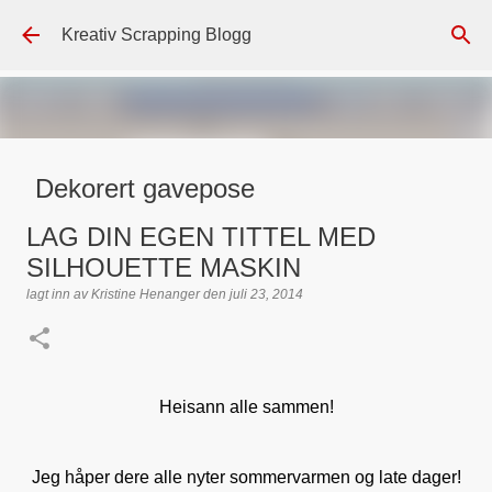
Gå til hovedinnhold
Kreativ Scrapping Blogg
Dekorert gavepose
lagt inn av
Scrappadis
den
august 04, 2026
DT - BEATE HALVORSEN
LAG DIN EGEN TITTEL MED
GAVEPOSE / POSEKORT
PAPIRDESIGN
SIMPLE AND BASIC
SILHOUETTE MASKIN
TEKST KLISTREMERKER / STICKERS
lagt inn av
Kristine Henanger
den
juli 23, 2014
0
Heisann alle sammen!
Jeg håper dere alle nyter sommervarmen og late dager!