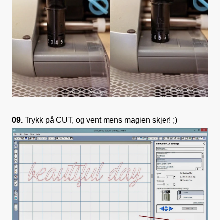
09.
Trykk på CUT, og vent mens magien skjer! ;)