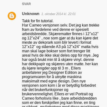
SVAR
Unknown
1. oktober 2014 kl. 22:01
Takk for fin tutorial.
Har Cameo versjonen selv. Det jeg kan trekke
fram av fordelene ved denne er spesielt
arbeidsbredde. Skjærematter finnes i 12"x12"
og 12"x24" , noe som gjør at du kan kjøre det
meste av dekorark som blir levert i format
12"x12" og stående A3 på 12"x24" matta hvis
man skal lage bokser som fort trenger litt
areal hvis de ikke skal deles opp for mye. Jeg
har også brukt min til å skjære vinyl. denne
har dekkpapir og skjæres uten matte. her kan
du kjøre lengder opp til 3 m . Ellers
anbefalerer jeg Designer Edition av
programvaren for å utnytte maskina
maksimalt med egne design. Den nye
versjonen som kom i år er betydlig forbedret
når det brukerfunksjoner og
brukervennelighet. Ellers er vel Portrait og
Cameo forholsvis like , bare arbeidsbredden
som er den forskjellen jeg kan finne. en ting
er sikkert , mulighetene med disse maskinene