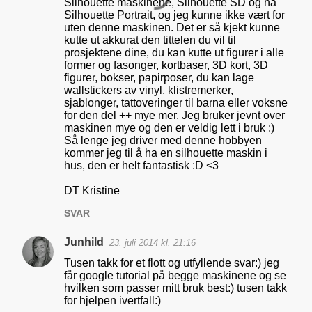
Silhouette maskinene, Silhouette SD og nå
Silhouette Portrait, og jeg kunne ikke vært for
uten denne maskinen. Det er så kjekt kunne
kutte ut akkurat den tittelen du vil til
prosjektene dine, du kan kutte ut figurer i alle
former og fasonger, kortbaser, 3D kort, 3D
figurer, bokser, papirposer, du kan lage
wallstickers av vinyl, klistremerker,
sjablonger, tattoveringer til barna eller voksne
for den del ++ mye mer. Jeg bruker jevnt over
maskinen mye og den er veldig lett i bruk :)
Så lenge jeg driver med denne hobbyen
kommer jeg til å ha en silhouette maskin i
hus, den er helt fantastisk :D <3
DT Kristine
SVAR
Junhild
23. juli 2014 kl. 21:16
Tusen takk for et flott og utfyllende svar:) jeg
får google tutorial på begge maskinene og se
hvilken som passer mitt bruk best:) tusen takk
for hjelpen ivertfall:)