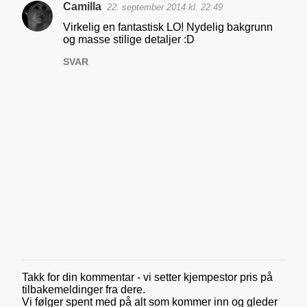
Camilla
22. september 2014 kl. 22:49
n
Virkelig en fantastisk LO! Nydelig bakgrunn
t
og masse stilige detaljer :D
a
SVAR
r
e
r
Takk for din kommentar - vi setter kjempestor pris på
L
tilbakemeldinger fra dere.
e
Vi følger spent med på alt som kommer inn og gleder
g