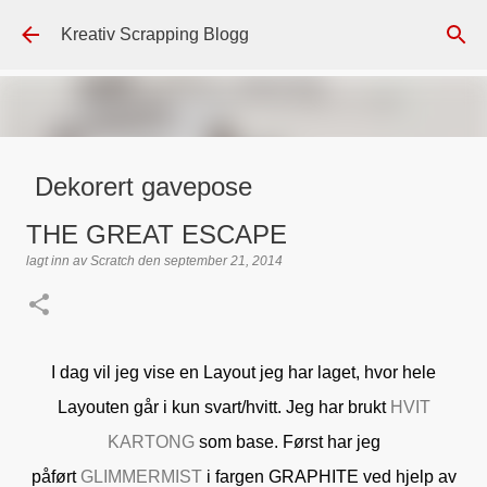
Gå til hovedinnhold
Kreativ Scrapping Blogg
Dekorert gavepose
lagt inn av
Scrappadis
den
august 04, 2026
DT - BEATE HALVORSEN
THE GREAT ESCAPE
GAVEPOSE / POSEKORT
PAPIRDESIGN
SIMPLE AND BASIC
lagt inn av
Scratch
den
september 21, 2014
TEKST KLISTREMERKER / STICKERS
0
I dag vil jeg vise en Layout jeg har laget, hvor hele
Layouten går i kun svart/hvitt. Jeg har brukt
HVIT
KARTONG
som base. Først har jeg
påført
GLIMMERMIST
i fargen GRAPHITE ved hjelp av