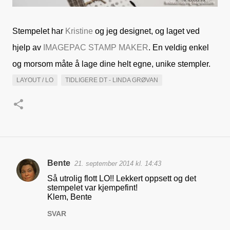
Stempelet har
Kristine
og jeg designet, og laget ved
hjelp av
IMAGEPAC STAMP MAKER
. En veldig enkel
og morsom måte å lage dine helt egne, unike stempler.
LAYOUT / LO
TIDLIGERE DT - LINDA GRØVAN
Bente
21. september 2014 kl. 14:43
K
Så utrolig flott LO!! Lekkert oppsett og det
o
stempelet var kjempefint!
Klem, Bente
m
m
SVAR
e