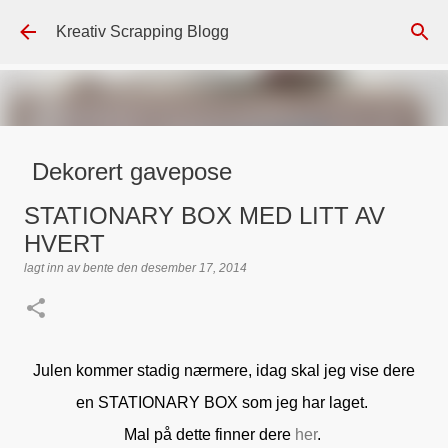
Gå til hovedinnhold
Kreativ Scrapping Blogg
Dekorert gavepose
lagt inn av
Scrappadis
den
august 04, 2026
DT - BEATE HALVORSEN
STATIONARY BOX MED LITT AV
GAVEPOSE / POSEKORT
PAPIRDESIGN
SIMPLE AND BASIC
HVERT
TEKST KLISTREMERKER / STICKERS
lagt inn av
bente
den
desember 17, 2014
0
Julen kommer stadig nærmere, idag skal jeg vise dere
en STATIONARY BOX som jeg har laget.
Mal på dette finner dere
her
.