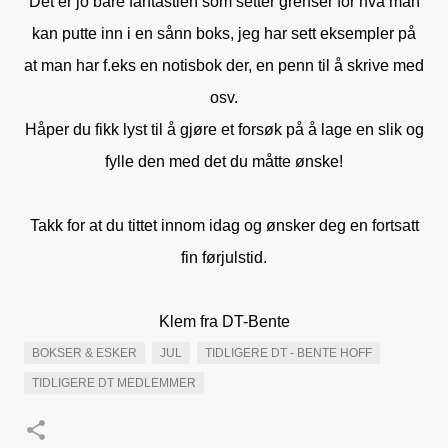
Det er jo bare fantastien som setter grenser for hva man
kan putte inn i en sånn boks, jeg har sett eksempler på
at man har f.eks en notisbok der, en penn til å skrive med
osv.
Håper du fikk lyst til å gjøre et forsøk på å lage en slik og
fylle den med det du måtte ønske!
Takk for at du tittet innom idag og ønsker deg en fortsatt
fin førjulstid.
Klem fra DT-Bente
BOKSER & ESKER
JUL
TIDLIGERE DT - BENTE HOFF
TIDLIGERE DT MEDLEMMER