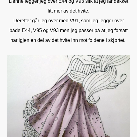
Denne legger jeg over E44 og V93 slik at jeg får dekket
litt mer av det hvite.
Deretter går jeg over med V91, som jeg legger over
både E44, V95 og V93 men jeg passer på at jeg forsatt
har igjen en del av det hvite inn mot foldene i skjørtet.