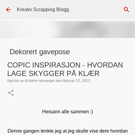
Gå til hovedinnhold
Kreativ Scrapping Blogg
Dekorert gavepose
lagt inn av
Scrappadis
den
august 04, 2026
DT - BEATE HALVORSEN
COPIC INSPIRASJON - HVORDAN
GAVEPOSE / POSEKORT
PAPIRDESIGN
SIMPLE AND BASIC
LAGE SKYGGER PÅ KLÆR
TEKST KLISTREMERKER / STICKERS
lagt inn av
Kristine Henanger
den
februar 15, 2015
0
Heisann alle sammen :)
Denne gangen tenkte jeg at jeg skulle vise dere hvordan