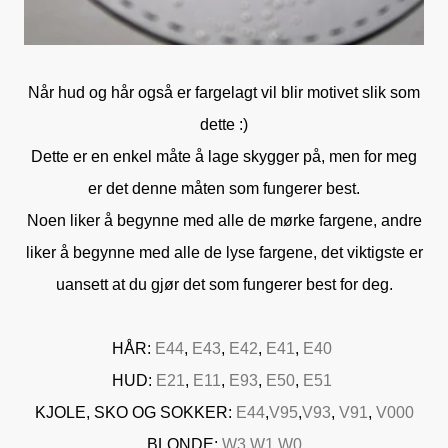
Når hud og hår også er fargelagt vil blir motivet slik som
dette :)
Dette er en enkel måte å lage skygger på, men for meg
er det denne måten som fungerer best.
Noen liker å begynne med alle de mørke fargene, andre
liker å begynne med alle de lyse fargene, det viktigste er
uansett at du gjør det som fungerer best for deg.
HÅR:
E44
,
E43
,
E42
,
E41
,
E40
HUD:
E21
,
E11
,
E93
,
E50
,
E51
KJOLE, SKO OG SOKKER:
E44
,
V95
,
V93
,
V91
,
V000
BLONDE:
W3
,
W1
,
W0