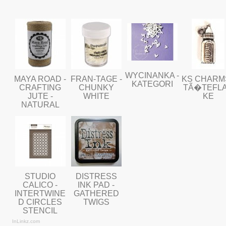
WYCINANKA -
MAYA ROAD -
FRAN-TAGE -
KS CHARMS
KATEGORI
CRAFTING
CHUNKY
TÃ�TEFL
JUTE -
WHITE
KE
NATURAL
STUDIO
DISTRESS
CALICO -
INK PAD -
INTERTWINE
GATHERED
D CIRCLES
TWIGS
STENCIL
InLinkz.com