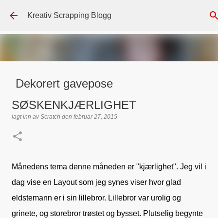
Gå til hovedinnhold
Kreativ Scrapping Blogg
Dekorert gavepose
lagt inn av
Scrappadis
den
august 04, 2026
DT - BEATE HALVORSEN
SØSKENKJÆRLIGHET
GAVEPOSE / POSEKORT
PAPIRDESIGN
SIMPLE AND BASIC
lagt inn av
Scratch
den
februar 27, 2015
TEKST KLISTREMERKER / STICKERS
0
Månedens tema denne måneden er "kjærlighet". Jeg vil i
dag vise en Layout som jeg synes viser hvor glad
eldstemann er i sin lillebror. Lillebror var urolig og
grinete, og storebror trøstet og bysset. Plutselig begynte