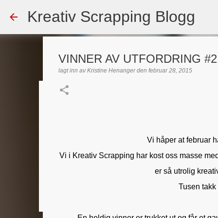
Kreativ Scrapping Blogg
VINNER AV UTFORDRING #2
lagt inn av
Kristine Henanger
den
februar 28, 2015
Dekorert gavepose
lagt inn av
Scrappadis
den
august 04, 2026
DT - BEATE HAL
TEKST KLISTREMERKER / STICKERS
Vi håper at februar 
0
Vi i Kreativ Scrapping har kost oss masse m
er så utrolig kreat
Tusen takk 
En heldig vinner er trukket ut og får et 