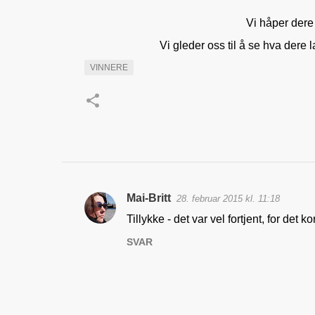
Vi håper dere 
Vi gleder oss til å se hva der
VINNERE
Mai-Britt
28. februar 2015 kl. 11:18
K
Tillykke - det var vel fortjent, for det ko
o
SVAR
m
m
e
n