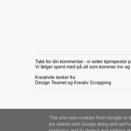
t
a
r
e
r
Takk for din kommentar - vi setter kjempestor p
L
Vi følger spent med på alt som kommer inn og gle
e
g
Kreativite tanker fra
g
Design Teamet og Kreativ Scrapping
i
n
n
e
n
k
o
This site uses cookies from Google to de
m
are shared with Google along with perfo
m
statistics, and to detect and address a