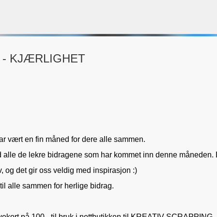
Gå til hovedinnhold
 - KJÆRLIGHET
VORSEN
GAVEPOSE / POSEKORT
PAPIRDESIGN
SIMPLE AND BASIC
har vært en fin måned for dere alle sammen.
ed alle de lekre bidragene som har kommet inn denne måneden.
iv, og det gir oss veldig med inspirasjon :)
til alle sammen for herlige bidrag.
gavekort på 100,- til bruk i nettbutikken til KREATIV SCRAPPING.