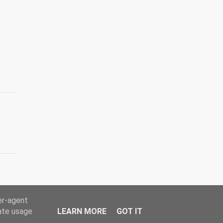
er-agent
rate usage
LEARN MORE
GOT IT