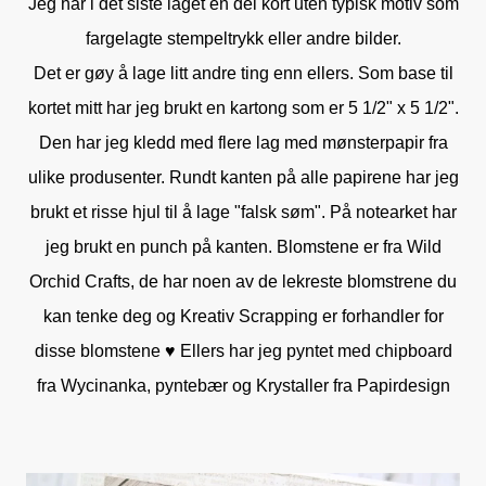
Jeg har i det siste laget en del kort uten typisk motiv som
fargelagte stempeltrykk eller andre bilder.
Det er gøy å lage litt andre ting enn ellers. Som base til
kortet mitt har jeg brukt en kartong som er 5 1/2" x 5 1/2".
Den har jeg kledd med flere lag med mønsterpapir fra
ulike produsenter. Rundt kanten på alle papirene har jeg
brukt et risse hjul til å lage "falsk søm". På notearket har
jeg brukt en punch på kanten. Blomstene er fra Wild
Orchid Crafts, de har noen av de lekreste blomstrene du
kan tenke deg og Kreativ Scrapping er forhandler for
disse blomstene ♥ Ellers har jeg pyntet med chipboard
fra Wycinanka, pyntebær og Krystaller fra Papirdesign