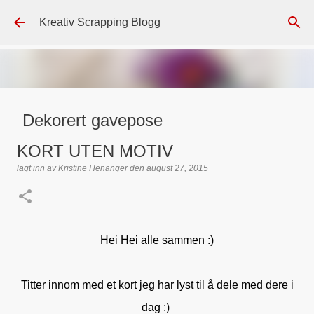
Gå til hovedinnhold
Kreativ Scrapping Blogg
Dekorert gavepose
lagt inn av
Scrappadis
den
august 04, 2026
DT - BEATE HALVORSEN
KORT UTEN MOTIV
GAVEPOSE / POSEKORT
PAPIRDESIGN
SIMPLE AND BASIC
lagt inn av
Kristine Henanger
den
august 27, 2015
TEKST KLISTREMERKER / STICKERS
0
Hei Hei alle sammen :)
Titter innom med et kort jeg har lyst til å dele med dere i
dag :)