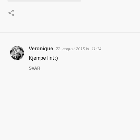
Veronique
27. august 2015 kl. 11:14
K
Kjempe fint :)
o
SVAR
m
m
e
n
t
a
r
e