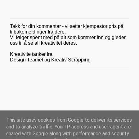
r
Takk for din kommentar - vi setter kjempestor pris på
L
tilbakemeldinger fra dere.
e
Vi følger spent med på alt som kommer inn og gleder
g
oss til å se all kreativitet deres.
g
i
Kreativite tanker fra
n
Design Teamet og Kreativ Scrapping
n
e
n
k
o
m
m
e
n
t
a
This site uses cookies from Google to deliver its services
r
and to analyze traffic. Your IP address and user-agent are
shared with Google along with performance and security