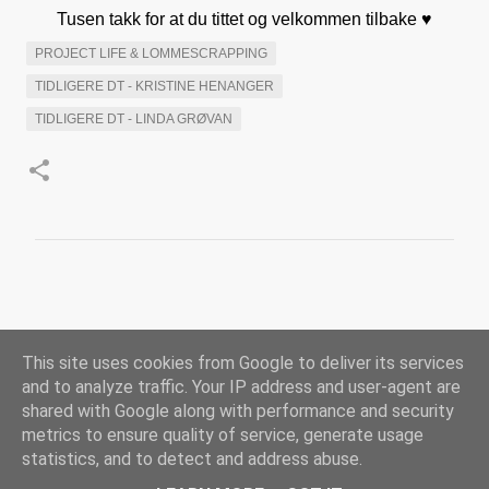
Tusen takk for at du tittet og velkommen tilbake ♥
PROJECT LIFE & LOMMESCRAPPING
TIDLIGERE DT - KRISTINE HENANGER
TIDLIGERE DT - LINDA GRØVAN
K
o
m
This site uses cookies from Google to deliver its services
m
and to analyze traffic. Your IP address and user-agent are
e
shared with Google along with performance and security
n
metrics to ensure quality of service, generate usage
Drevet av Blogger
t
statistics, and to detect and address abuse.
a
COPYRIGHT - Kreativ Scrapping (v/Scrappekjelleren AS) - 2012-2026