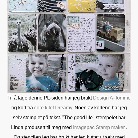
Til å lage denne PL-siden har jeg brukt
Design A- lomme
og kort fra
core kitet
Dreamy
. Noen av kortene har jeg
selv stemplet på tekst. "The good life" stempelet har
Linda produsert til meg med
Imagepac Stamp maker
.
Og stencilen jeg har brukt har jeg kuttet ut selv med