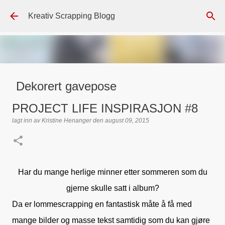
Gå til hovedinnhold
Kreativ Scrapping Blogg
Dekorert gavepose
lagt inn av
Scrappadis
den
august 04, 2026
DT - BEATE HALVORSEN
PROJECT LIFE INSPIRASJON #8
GAVEPOSE / POSEKORT
PAPIRDESIGN
SIMPLE AND BASIC
lagt inn av
Kristine Henanger
den
august 09, 2015
TEKST KLISTREMERKER / STICKERS
0
Har du mange herlige minner etter sommeren som du
gjerne skulle satt i album?
Da er lommescrapping en fantastisk måte å få med
mange bilder og masse tekst samtidig som du kan gjøre