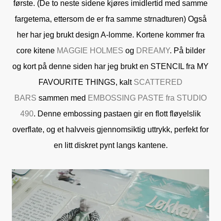
første. (De to neste sidene kjøres imidlertid med samme
fargetema, ettersom de er fra samme strnadturen) Også
her har jeg brukt design A-lomme. Kortene kommer fra
core kitene
MAGGIE HOLMES
og
DREAMY
. På bilder
og kort på denne siden har jeg brukt en STENCIL fra MY
FAVOURITE THINGS, kalt
SCATTERED
BARS
sammen med
EMBOSSING PASTE fra STUDIO
490
. Denne embossing pastaen gir en flott fløyelslik
overflate, og et halvveis gjennomsiktig uttrykk, perfekt for
en litt diskret pynt langs kantene.