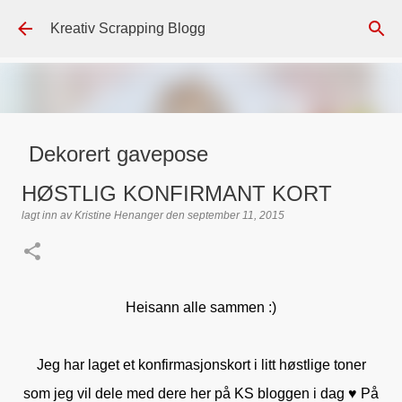
Gå til hovedinnhold
Kreativ Scrapping Blogg
Dekorert gavepose
lagt inn av
Scrappadis
den
august 04, 2026
DT - BEATE HALVORSEN
HØSTLIG KONFIRMANT KORT
GAVEPOSE / POSEKORT
PAPIRDESIGN
SIMPLE AND BASIC
lagt inn av
Kristine Henanger
den
september 11, 2015
TEKST KLISTREMERKER / STICKERS
0
Heisann alle sammen :)
Jeg har laget et konfirmasjonskort i litt høstlige toner
som jeg vil dele med dere her på KS bloggen i dag ♥ På