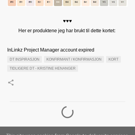
♥♥♥
Her er produktene jeg har brukt til dette kortet:
InLinkz Project Manager account expired
DT INSPIRASJON
KONFIRMANT / KONFIRMASJON
KORT
TIDLIGERE DT - KRISTINE HENANGER
K
o
m