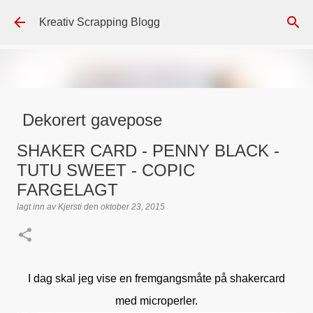
Gå til hovedinnhold
Kreativ Scrapping Blogg
Dekorert gavepose
lagt inn av
Scrappadis
den
august 04, 2026
DT - BEATE HALVORSEN
SHAKER CARD - PENNY BLACK -
GAVEPOSE / POSEKORT
PAPIRDESIGN
SIMPLE AND BASIC
TUTU SWEET - COPIC
TEKST KLISTREMERKER / STICKERS
FARGELAGT
lagt inn av
Kjersti
den
oktober 23, 2015
0
I dag skal jeg vise en fremgangsmåte på shakercard
med microperler.