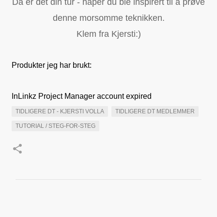
Da er det din tur - håper du ble inspirert til å prøve
denne morsomme teknikken.
Klem fra Kjersti:)
Produkter jeg har brukt:
InLinkz Project Manager account expired
TIDLIGERE DT - KJERSTI VOLLA
TIDLIGERE DT MEDLEMMER
TUTORIAL / STEG-FOR-STEG
K
o