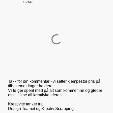
SVAR
Takk for din kommentar - vi setter kjempestor pris på
L
tilbakemeldinger fra dere.
e
Vi følger spent med på alt som kommer inn og gleder
g
oss til å se all kreativitet deres.
g
i
Kreativite tanker fra
n
Design Teamet og Kreativ Scrapping
n