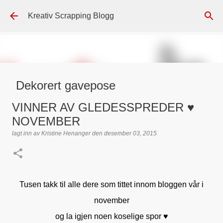
Gå til hovedinnhold
Kreativ Scrapping Blogg
Dekorert gavepose
lagt inn av
Scrappadis
den
august 04, 2026
DT - BEATE HALVORSEN
VINNER AV GLEDESSPREDER ♥
GAVEPOSE / POSEKORT
PAPIRDESIGN
SIMPLE AND BASIC
NOVEMBER
TEKST KLISTREMERKER / STICKERS
lagt inn av
Kristine Henanger
den
desember 03, 2015
0
Tusen takk til alle dere som tittet innom bloggen vår i
november
og la igjen noen koselige spor ♥