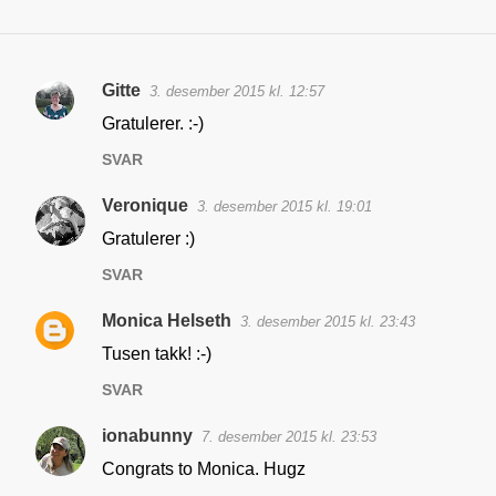
Gitte
3. desember 2015 kl. 12:57
K
Gratulerer. :-)
o
SVAR
m
m
Veronique
3. desember 2015 kl. 19:01
e
Gratulerer :)
n
SVAR
t
a
Monica Helseth
3. desember 2015 kl. 23:43
r
Tusen takk! :-)
e
SVAR
r
ionabunny
7. desember 2015 kl. 23:53
Congrats to Monica. Hugz