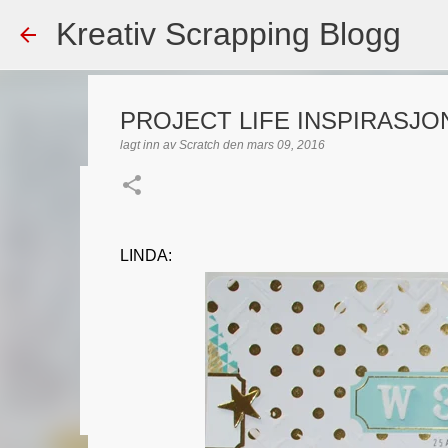
Kreativ Scrapping Blogg
PROJECT LIFE INSPIRASJO
lagt inn av
Scratch
den
mars 09, 2016
Dekorert gavepose
lagt inn av
Scrappadis
den
august 04, 2026
DT - BEATE HAL
LINDA:
TEKST KLISTREMERKER / STICKERS
0