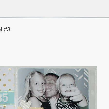
Gå til hovedinnhold
N #3
VORSEN
GAVEPOSE / POSEKORT
PAPIRDESIGN
SIMPLE AND BASIC