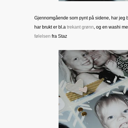
Gjennomgående som pynt på sidene, har jeg b
har brukt er bl.a
trekant grønn
, og en washi m
følelsen
fra Staz