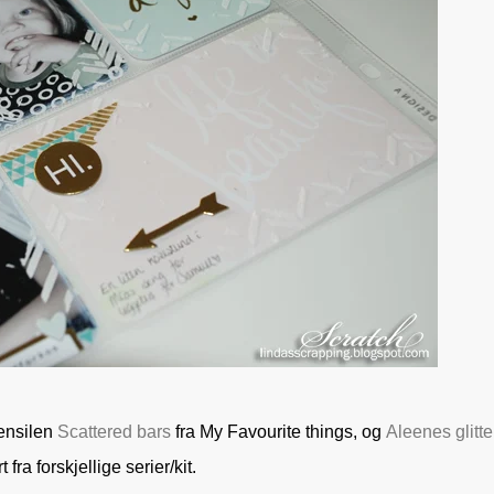
tensilen
Scattered bars
fra My Favourite things, og
Aleenes glitte
ra forskjellige serier/kit.