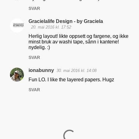
a
SVAR
r
Gracielalife Design - by Graciela
e
20. mai 2016 kl. 17:52
r
Herlig layout! likte oppsett og fargene, og ikke
minst bruk av washi tape, sånn i kantene!
nydelig. :)
SVAR
ionabunny
30. mai 2016 kl. 14:08
Fun LO. I like the layered papers. Hugz
SVAR