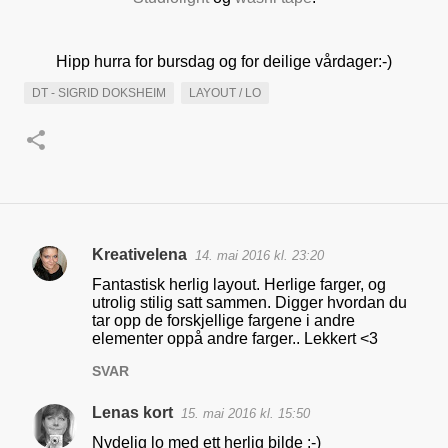
Hipp hurra for bursdag og for deilige vårdager:-)
DT - SIGRID DOKSHEIM
LAYOUT / LO
Kreativelena
14. mai 2016 kl. 23:20
K
Fantastisk herlig layout. Herlige farger, og
o
utrolig stilig satt sammen. Digger hvordan du
tar opp de forskjellige fargene i andre
m
elementer oppå andre farger.. Lekkert <3
m
SVAR
e
n
Lenas kort
15. mai 2016 kl. 15:50
t
Nydelig lo med ett herlig bilde :-)