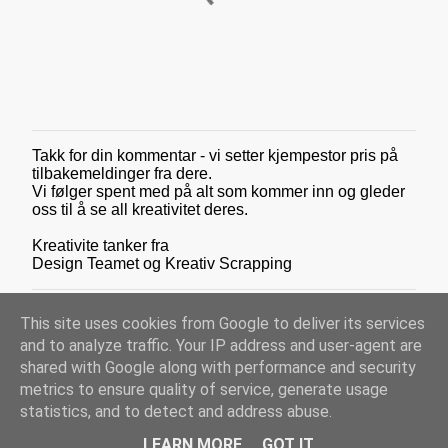
Takk for din kommentar - vi setter kjempestor pris på
L
tilbakemeldinger fra dere.
e
Vi følger spent med på alt som kommer inn og gleder
g
oss til å se all kreativitet deres.
g
i
Kreativite tanker fra
n
Design Teamet og Kreativ Scrapping
n
e
n
This site uses cookies from Google to deliver its services
k
o
and to analyze traffic. Your IP address and user-agent are
m
shared with Google along with performance and security
m
metrics to ensure quality of service, generate usage
e
Drevet av Blogger
statistics, and to detect and address abuse.
n
t
COPYRIGHT - Kreativ Scrapping (v/Scrappekjelleren AS) - 2012-2026
LEARN MORE
GOT IT