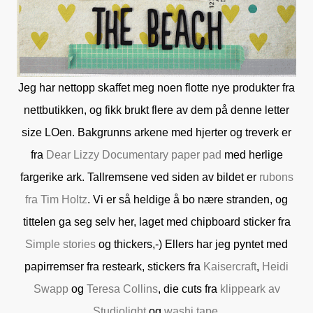
Jeg har nettopp skaffet meg noen flotte nye produkter fra
nettbutikken, og fikk brukt flere av dem på denne letter
size LOen. Bakgrunns arkene med hjerter og treverk er
fra
Dear Lizzy Documentary paper pad
med herlige
fargerike ark. Tallremsene ved siden av bildet er
rubons
fra Tim Holtz
. Vi er så heldige å bo nære stranden, og
tittelen ga seg selv her, laget med chipboard sticker fra
Simple stories
og thickers,-) Ellers har jeg pyntet med
papirremser fra resteark, stickers fra
Kaisercraft
,
Heidi
Swapp
og
Teresa Collins
, die cuts fra
klippeark av
Studiolight
og
washi tape
.