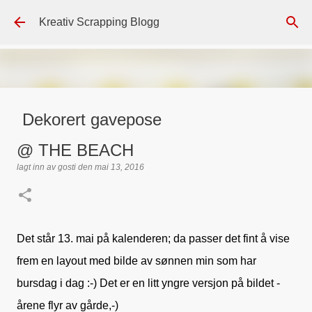
Gå til hovedinnhold
Kreativ Scrapping Blogg
Dekorert gavepose
lagt inn av
Scrappadis
den
august 04, 2026
DT - BEATE HALVORSEN
@ THE BEACH
GAVEPOSE / POSEKORT
PAPIRDESIGN
SIMPLE AND BASIC
lagt inn av
gosti
den
mai 13, 2016
TEKST KLISTREMERKER / STICKERS
0
Det står 13. mai på kalenderen; da passer det fint å vise
frem en layout med bilde av sønnen min som har
bursdag i dag :-) Det er en litt yngre versjon på bildet -
årene flyr av gårde,-)