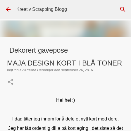
Gå til hovedinnhold
Kreativ Scrapping Blogg
Dekorert gavepose
lagt inn av
Scrappadis
den
august 04, 2026
DT - BEATE HALVORSEN
MAJA DESIGN KORT I BLÅ TONER
GAVEPOSE / POSEKORT
PAPIRDESIGN
SIMPLE AND BASIC
lagt inn av
Kristine Henanger
den
september 26, 2016
TEKST KLISTREMERKER / STICKERS
0
Hei hei :)
I dag titter jeg innom for å dele et nytt kort med dere.
Jeg har fått ordentlig dilla på kortlaging i det siste så det