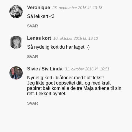
Veronique
26. september 2016 kl. 13:18
K
Så lekkert <3
o
SVAR
m
m
Lenas kort
10. oktober 2016 kl. 19:10
e
Så nydelig kort du har laget :-)
n
SVAR
t
a
Sivic / Siv Linda
31. oktober 2016 kl. 16:51
r
Nydelig kort i blåtoner med flott tekst!
Jeg likte godt oppsettet ditt, og med kraft
e
papiret bak kom alle de tre Maja arkene til sin
r
rett. Lekkert pyntet.
SVAR