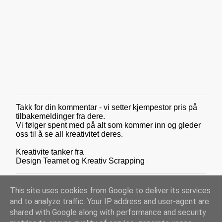
Takk for din kommentar - vi setter kjempestor pris på
L
tilbakemeldinger fra dere.
e
Vi følger spent med på alt som kommer inn og gleder
g
oss til å se all kreativitet deres.
g
i
Kreativite tanker fra
n
Design Teamet og Kreativ Scrapping
n
e
n
This site uses cookies from Google to deliver its services
k
o
and to analyze traffic. Your IP address and user-agent are
m
shared with Google along with performance and security
m