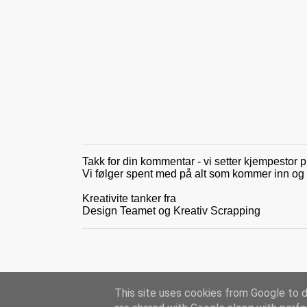
e
r
Takk for din kommentar - vi setter kjempestor p
L
Vi følger spent med på alt som kommer inn og gle
e
g
Kreativite tanker fra
g
Design Teamet og Kreativ Scrapping
i
n
n
e
n
k
o
This site uses cookies from Google to de
m