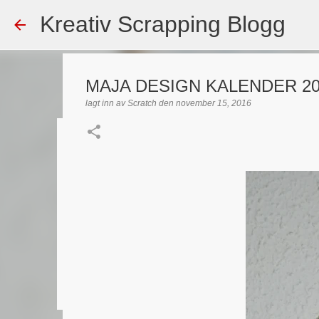
Kreativ Scrapping Blogg
MAJA DESIGN KALENDER 20
lagt inn av
Scratch
den
november 15, 2016
Dekorert gavepose
lagt inn av
Scrappadis
den
august 04, 2026
DT - BEATE HAL
TEKST KLISTREMERKER / STICKERS
0