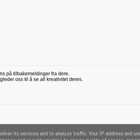
ris på tilbakemeldinger fra dere.
der oss til å se all kreativitet deres.
liver its services and to analyze traffic. Your IP address and us
Drevet av Blogger