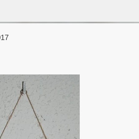
Gå til hovedinnhold
17
VORSEN
GAVEPOSE / POSEKORT
PAPIRDESIGN
SIMPLE AND BASIC