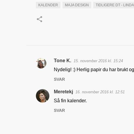
KALENDER
MAJA DESIGN
TIDLIGERE DT - LIND
Tone K.
15. november 2016 kl. 15:24
K
Nydelig! :) Herlig papir du har brukt og 
o
SVAR
m
m
Meretekj
16. november 2016 kl. 12:51
e
Så fin kalender.
n
SVAR
t
a
r