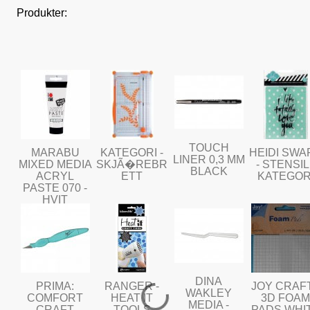
Produkter:
TOUCH
MARABU
KATEGORI -
HEIDI SWA
LINER 0,3 MM
MIXED MEDIA
SKJÃ�REBR
- STENSIL 
BLACK
ACRYL
ETT
KATEGOR
PASTE 070 -
HVIT
DINA
PRIMA:
RANGER -
JOY CRAFT
WAKLEY
COMFORT
HEAT IT
3D FOAM
MEDIA -
CRAFT
TOOLS
PADS WHI