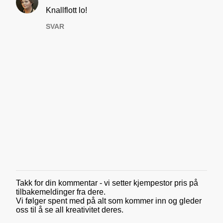
K
Knallflott lo!
o
SVAR
m
m
e
n
t
a
r
e
r
Takk for din kommentar - vi setter kjempestor pris på
L
tilbakemeldinger fra dere.
e
Vi følger spent med på alt som kommer inn og gleder
g
oss til å se all kreativitet deres.
g
i