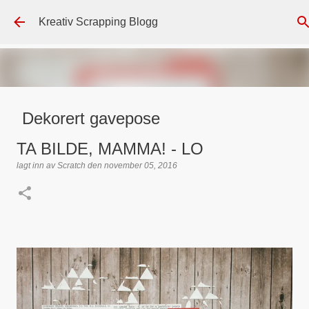
Gå til hovedinnhold
Kreativ Scrapping Blogg
Dekorert gavepose
lagt inn av
Scrappadis
den
august 04, 2026
DT - BEATE HALVORSEN
TA BILDE, MAMMA! - LO
GAVEPOSE / POSEKORT
PAPIRDESIGN
SIMPLE AND BASIC
lagt inn av
Scratch
den
november 05, 2016
TEKST KLISTREMERKER / STICKERS
0