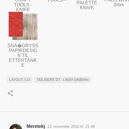
PALETTE
TOOLS -
2mm
KNIVE
KNIFE
SNÃ�DRYSS
PAPIRDESIG
N TIL
ETTERTANK
E
LAYOUT / LO
TIDLIGERE DT - LINDA GRØVAN
Meretekj
12. november 2016 kl. 21:49