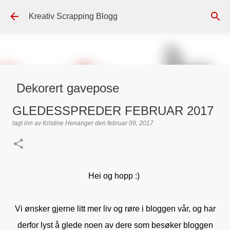
Gå til hovedinnhold
Kreativ Scrapping Blogg
Dekorert gavepose
lagt inn av
Scrappadis
den
august 04, 2026
DT - BEATE HALVORSEN
GLEDESSPREDER FEBRUAR 2017
GAVEPOSE / POSEKORT
PAPIRDESIGN
SIMPLE AND BASIC
lagt inn av
Kristine Henanger
den
februar 09, 2017
TEKST KLISTREMERKER / STICKERS
0
Hei og hopp :)
Vi ønsker gjerne litt mer liv og røre i bloggen vår, og har
derfor lyst å glede noen av dere som besøker bloggen