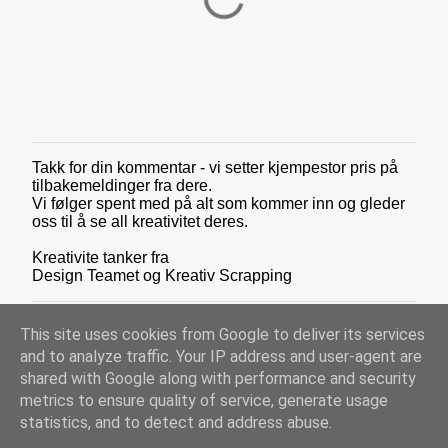
Takk for din kommentar - vi setter kjempestor pris på
L
tilbakemeldinger fra dere.
e
Vi følger spent med på alt som kommer inn og gleder
g
oss til å se all kreativitet deres.
g
i
Kreativite tanker fra
n
Design Teamet og Kreativ Scrapping
n
e
n
This site uses cookies from Google to deliver its services
k
o
and to analyze traffic. Your IP address and user-agent are
m
shared with Google along with performance and security
m
metrics to ensure quality of service, generate usage
e
Drevet av Blogger
statistics, and to detect and address abuse.
n
t