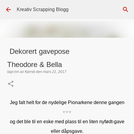
Gå til hovedinnhold
Kreativ Scrapping Blogg
Dekorert gavepose
lagt inn av
Scrappadis
den
august 04, 2026
DT - BEATE HALVORSEN
Theodore & Bella
GAVEPOSE / POSEKORT
PAPIRDESIGN
SIMPLE AND BASIC
lagt inn av
Kjersti
den
mars 21, 2017
TEKST KLISTREMERKER / STICKERS
0
Jeg falt helt for de nydelige Pionarkene denne gangen
♥♥♥
og det ble til en eske med plass til en liten nyfødt-gave
eller dåpsgave.