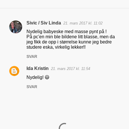
Sivic / Siv Linda
21. mars 2017 kl. 11:02
K
Nydelig babyeske med masse pynt på !
o
På pc'en min ble bildene litt blasse, men da
jeg fikk de opp i størrelse kunne jeg bedre
m
studere eska, virkelig lekker!!
m
SVAR
e
n
Ida Kristin
21. mars 2017 kl. 11:54
t
Nydelig! 😃
a
SVAR
r
e
r